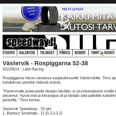
Västervik - Rospiggarna 52-38
20220614 - Lahti Racing
Rospiggarna hävisi vieraissa sarjakakkoselle Västervikille. Timo ajo
kahdeksan pistettä viidestä erästä.
"Paremmalle joukkueelle tänään hävittiin, ei yksinkertaisesti meillä 
piisannut. Hyviä eriä ja kilvanajoa oli ja tänään siitä palkittiin kahdek
pisteellä." Timo kertoo.
Vastervik Speedway - 52 pkt.
1. Bartosz Smektała - 11 (0,3,3,3,2)