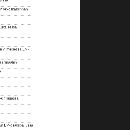
sissa
sin ykköskarsinnan
Kultaisessa
n viimeisessä EM-
aa finaaliin
7
kin liigassa
yn EM-osakilpailussa