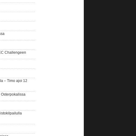
ssa
SEC Challengeen
la – Timo ajoi 12
 Osterpokalissa
stokilpailulla