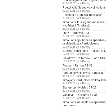
Ruotsi neljäs Speedway of Nation
04.10.2025 Lahti Racing
Ruotsi voitti Speedway of Nation
02.10.2025 Lahti Racing
Holstedille pronssia Tanskassa
26.09.2025 Lahti Racing
Timo Lahti 11:s legendaarisessa 
Kypärässä Tshekissä
21.09.2025 Lahti Racing
Lodz - Tarnow 57-33
20.09.2025 Lahti Racing
Timo Lahti ajoi hopeaa speedway
osakilpailussa Pardubicessa
19.09.2025 Lahti Racing
Tanskan semifinaali - Holsted jatk
17.09.2025 Lahti Racing
Playdown 1/2 Tarnow - Lodz 43-4
15.09.2025 Lahti Racing
Poznan - Tarnow 58-32
07.09.2025 Lahti Racing
Pardubice voitti myös Prahassa
04.09.2025 Lahti Racing
Timo johti Pardubicen voittoo Tshe
04.09.2025 Lahti Racing
Slangerup - Holsted 57-27
27.08.2025 Lahti Racing
Västervik - Dackarna 54-36
26.08.2025 Lahti Racing
Timo Lahti kuudestoista speedwa
Lesznossa