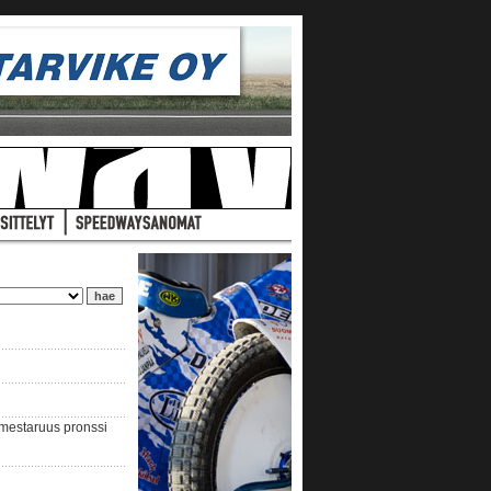
nmestaruus pronssi