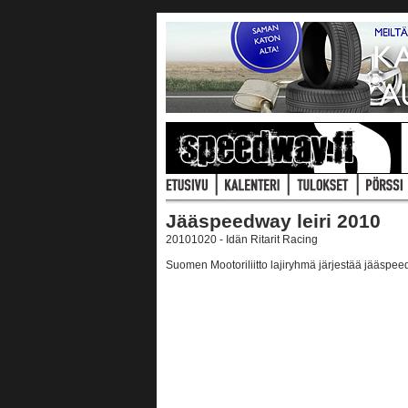
Jääspeedway leiri 2010
20101020 - Idän Ritarit Racing
Suomen Mootoriliitto lajiryhmä järjestää jääspeed