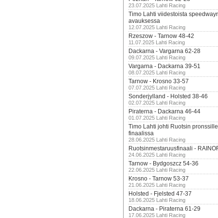
23.07.2025 Lahti Racing
Timo Lahti viidestoista speedway
avauksessa
12.07.2025 Lahti Racing
Rzeszow - Tarnow 48-42
11.07.2025 Lahti Racing
Dackarna - Vargarna 62-28
09.07.2025 Lahti Racing
Vargarna - Dackarna 39-51
08.07.2025 Lahti Racing
Tarnow - Krosno 33-57
07.07.2025 Lahti Racing
Sonderjylland - Holsted 38-46
02.07.2025 Lahti Racing
Piraterna - Dackarna 46-44
01.07.2025 Lahti Racing
Timo Lahti johti Ruotsin pronssi
finaalissa
28.06.2025 Lahti Racing
Ruotsinmestaruusfinaali - RAINO
24.06.2025 Lahti Racing
Tarnow - Bydgoszcz 54-36
22.06.2025 Lahti Racing
Krosno - Tarnow 53-37
21.06.2025 Lahti Racing
Holsted - Fjelsted 47-37
18.06.2025 Lahti Racing
Dackarna - Piraterna 61-29
17.06.2025 Lahti Racing