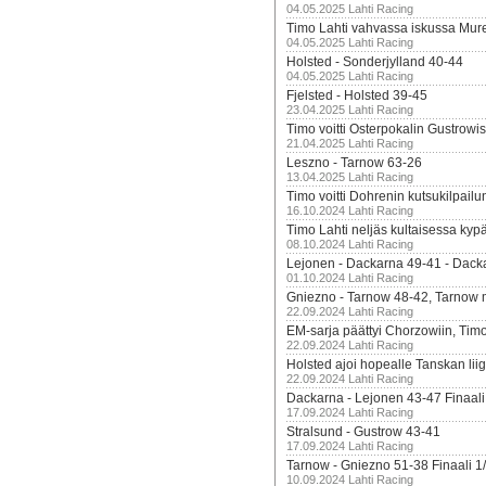
04.05.2025 Lahti Racing
Timo Lahti vahvassa iskussa Mur
04.05.2025 Lahti Racing
Holsted - Sonderjylland 40-44
04.05.2025 Lahti Racing
Fjelsted - Holsted 39-45
23.04.2025 Lahti Racing
Timo voitti Osterpokalin Gustrowi
21.04.2025 Lahti Racing
Leszno - Tarnow 63-26
13.04.2025 Lahti Racing
Timo voitti Dohrenin kutsukilpailu
16.10.2024 Lahti Racing
Timo Lahti neljäs kultaisessa kyp
08.10.2024 Lahti Racing
Lejonen - Dackarna 49-41 - Dack
01.10.2024 Lahti Racing
Gniezno - Tarnow 48-42, Tarnow 
22.09.2024 Lahti Racing
EM-sarja päättyi Chorzowiin, Tim
22.09.2024 Lahti Racing
Holsted ajoi hopealle Tanskan lii
22.09.2024 Lahti Racing
Dackarna - Lejonen 43-47 Finaali
17.09.2024 Lahti Racing
Stralsund - Gustrow 43-41
17.09.2024 Lahti Racing
Tarnow - Gniezno 51-38 Finaali 1
10.09.2024 Lahti Racing