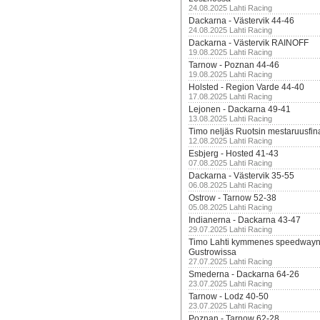
24.08.2025 Lahti Racing
Dackarna - Västervik 44-46
24.08.2025 Lahti Racing
Dackarna - Västervik RAINOFF
19.08.2025 Lahti Racing
Tarnow - Poznan 44-46
19.08.2025 Lahti Racing
Holsted - Region Varde 44-40
17.08.2025 Lahti Racing
Lejonen - Dackarna 49-41
13.08.2025 Lahti Racing
Timo neljäs Ruotsin mestaruusfin
12.08.2025 Lahti Racing
Esbjerg - Hosted 41-43
07.08.2025 Lahti Racing
Dackarna - Västervik 35-55
06.08.2025 Lahti Racing
Ostrow - Tarnow 52-38
05.08.2025 Lahti Racing
Indianerna - Dackarna 43-47
29.07.2025 Lahti Racing
Timo Lahti kymmenes speedwayn 
Gustrowissa
27.07.2025 Lahti Racing
Smederna - Dackarna 64-26
23.07.2025 Lahti Racing
Tarnow - Lodz 40-50
23.07.2025 Lahti Racing
Poznan - Tarnow 62-28