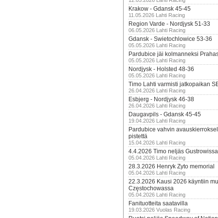
12.05.2026 Lahti Racing
Krakow - Gdansk 45-45
11.05.2026 Lahti Racing
Region Varde - Nordjysk 51-33
06.05.2026 Lahti Racing
Gdansk - Swietochlowice 53-36
05.05.2026 Lahti Racing
Pardubice jäi kolmanneksi Praha
05.05.2026 Lahti Racing
Nordjysk - Holsted 48-36
05.05.2026 Lahti Racing
Timo Lahti varmisti jatkopaikan 
26.04.2026 Lahti Racing
Esbjerg - Nordjysk 46-38
26.04.2026 Lahti Racing
Daugavpils - Gdansk 45-45
19.04.2026 Lahti Racing
Pardubice vahvin avauskierroksel
pistettä
15.04.2026 Lahti Racing
4.4.2026 Timo neljäs Gustrowissa
05.04.2026 Lahti Racing
28.3.2026 Henryk Zyto memorial
05.04.2026 Lahti Racing
22.3.2026 Kausi 2026 käyntiin mui
Częstochowassa
05.04.2026 Lahti Racing
Fanituotteita saatavilla
19.03.2026 Vuolas Racing