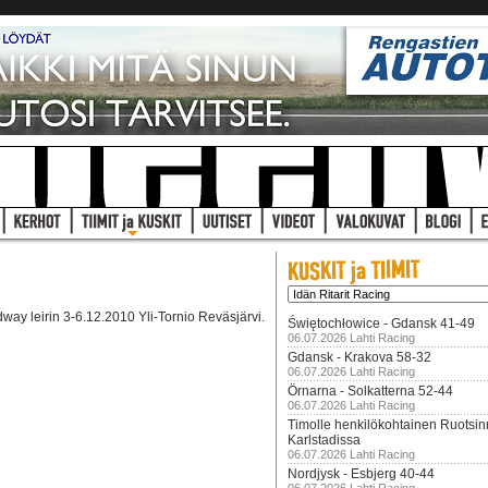
way leirin 3-6.12.2010 Yli-Tornio Reväsjärvi.
Świętochłowice - Gdansk 41-49
06.07.2026 Lahti Racing
Gdansk - Krakova 58-32
06.07.2026 Lahti Racing
Örnarna - Solkatterna 52-44
06.07.2026 Lahti Racing
Timolle henkilökohtainen Ruotsi
Karlstadissa
06.07.2026 Lahti Racing
Nordjysk - Esbjerg 40-44