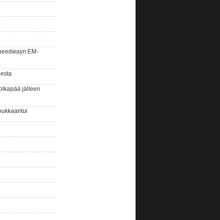
la speedwayn EM-
gesta
olkapää jälleen
oukkaantui