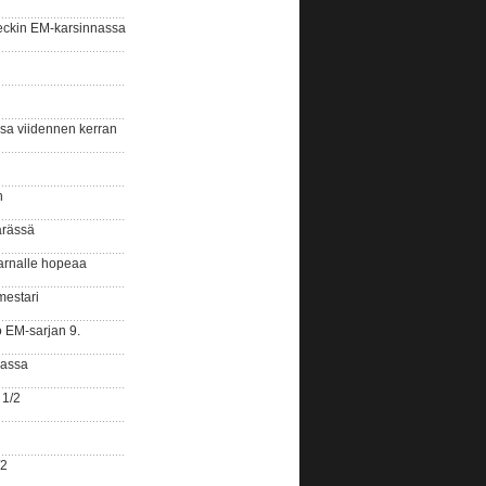
eckin EM-karsinnassa
ssa viidennen kerran
n
ärässä
arnalle hopeaa
mestari
o EM-sarjan 9.
gassa
 1/2
/2