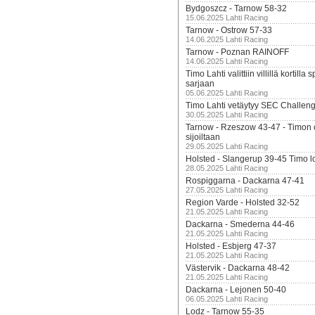
Bydgoszcz - Tarnow 58-32
15.06.2025 Lahti Racing
Tarnow - Ostrow 57-33
14.06.2025 Lahti Racing
Tarnow - Poznan RAINOFF
14.06.2025 Lahti Racing
Timo Lahti valittiin villillä kortil
sarjaan
05.06.2025 Lahti Racing
Timo Lahti vetäytyy SEC Challen
30.05.2025 Lahti Racing
Tarnow - Rzeszow 43-47 - Timon 
sijoiltaan
29.05.2025 Lahti Racing
Holsted - Slangerup 39-45 Timo l
28.05.2025 Lahti Racing
Rospiggarna - Dackarna 47-41
27.05.2025 Lahti Racing
Region Varde - Holsted 32-52
21.05.2025 Lahti Racing
Dackarna - Smederna 44-46
21.05.2025 Lahti Racing
Holsted - Esbjerg 47-37
21.05.2025 Lahti Racing
Västervik - Dackarna 48-42
21.05.2025 Lahti Racing
Dackarna - Lejonen 50-40
06.05.2025 Lahti Racing
Lodz - Tarnow 55-35