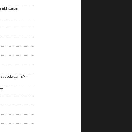
n EM-sarjan
lle speedwayn EM-
FF