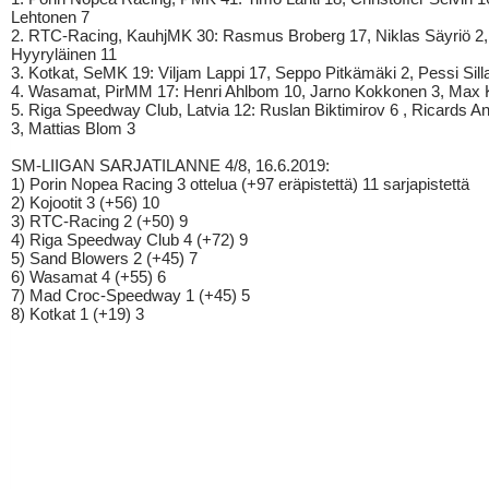
Lehtonen 7
2. RTC-Racing, KauhjMK 30: Rasmus Broberg 17, Niklas Säyriö 2,
Hyyryläinen 11
3. Kotkat, SeMK 19: Viljam Lappi 17, Seppo Pitkämäki 2, Pessi Sil
4. Wasamat, PirMM 17: Henri Ahlbom 10, Jarno Kokkonen 3, Max K
5. Riga Speedway Club, Latvia 12: Ruslan Biktimirov 6 , Ricards An
3, Mattias Blom 3
SM-LIIGAN SARJATILANNE 4/8, 16.6.2019:
1) Porin Nopea Racing 3 ottelua (+97 eräpistettä) 11 sarjapistettä
2) Kojootit 3 (+56) 10
3) RTC-Racing 2 (+50) 9
4) Riga Speedway Club 4 (+72) 9
5) Sand Blowers 2 (+45) 7
6) Wasamat 4 (+55) 6
7) Mad Croc-Speedway 1 (+45) 5
8) Kotkat 1 (+19) 3