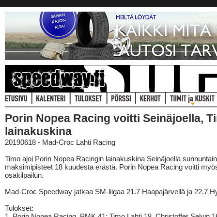
Porin Nopea Racing voitti Seinäjoella, T
lainakuskina
20190618 - Mad-Croc Lahti Racing
Timo ajoi Porin Nopea Racingin lainakuskina Seinäjoella sunnuntai
maksimipisteet 18 kuudesta erästä. Porin Nopea Racing voitti myö
osakilpailun.
Mad-Croc Speedway jatkaa SM-liigaa 21.7 Haapajärvellä ja 22.7 Hy
Tulokset:
1. Porin Nopea Racing, PMK 41: Timo Lahti 18, Christoffer Selvin 1