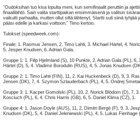
"Oudoksihan tuo kisa lopulta meni, kun semifinaalit peruttiin ja ajett
finaalilähtö. Sain valita starttipaikan ensimmäisenä ja valitsin sisära
vaikutti parhaalta, mutten ollut siltä lähtenyt. Startti suti siinä tyhjää
pääsi edelle ja karkasi voittoon." Timo kertoo.
Tulokset (speedweek.com):
Finale: 1. Rasmus Jensen, 2. Timo Lahti, 3. Michael Härtel, 4. Nori
5. Jesper Knudsen, 6. Adrian Gala.
Gruppe 1: 1. Filip Hjelmland (S), 10 Punkte, 2. Adrian Gala (PL), 6, 
Härtel (D), 5, 4. Vladimir Borodulin (RUS), 4, 5. Jonas Knudsen (DK
Gruppe 2: 1. Timo Lahti (FIN), 11, 2. Kai Huckenbeck (D), 9, 3. R
Jensen (DK), 7, 4. Szymon Szlauderbach (PL), 4, 5. Ondrej Smetan
Gruppe 3: 1. Kacper Gomolski (PL), 10, 2. Norick Blödorn (D), 7, 3.
Kosciuch (PL), 6, 4. Chris Harris (GB), 6, 5. Daniel Klima (CZ), 1.
Gruppe 4: 1. Jason Doyle (AUS), 11, 2. Dimitri Bergé (F), 9. 3. Jes
Knudsen (DK), 5, 4. Daniel Jeleniewski (PL), 4, 5. Lukas Fienhage (