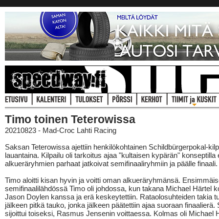
Timo toinen Teterowissa
20210823 - Mad-Croc Lahti Racing
Saksan Teterowissa ajettiin henkilökohtainen Schildbürgerpokal-kilp
lauantaina. Kilpailu oli tarkoitus ajaa "kultaisen kypärän" konseptilla e
alkueräryhmien parhaat jatkoivat semifinaaliryhmiin ja päälle finaali.
Timo aloitti kisan hyvin ja voitti oman alkueräryhmänsä. Ensimmäi
semifinaalilähdössä Timo oli johdossa, kun takana Michael Härtel ko
Jason Doylen kanssa ja erä keskeytettiin. Rataolosuhteiden takia tul
jälkeen pitkä tauko, jonka jälkeen päätettiin ajaa suoraan finaalierä.
sijoittui toiseksi, Rasmus Jensenin voittaessa. Kolmas oli Michael H