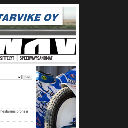
nmestaruus pronssi