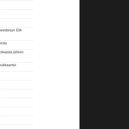
la speedwayn EM-
gesta
olkapää jälleen
oukkaantui