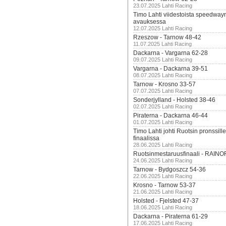
23.07.2025 Lahti Racing
Timo Lahti viidestoista speedway
avauksessa
12.07.2025 Lahti Racing
Rzeszow - Tarnow 48-42
11.07.2025 Lahti Racing
Dackarna - Vargarna 62-28
09.07.2025 Lahti Racing
Vargarna - Dackarna 39-51
08.07.2025 Lahti Racing
Tarnow - Krosno 33-57
07.07.2025 Lahti Racing
Sonderjylland - Holsted 38-46
02.07.2025 Lahti Racing
Piraterna - Dackarna 46-44
01.07.2025 Lahti Racing
Timo Lahti johti Ruotsin pronssi
finaalissa
28.06.2025 Lahti Racing
Ruotsinmestaruusfinaali - RAINO
24.06.2025 Lahti Racing
Tarnow - Bydgoszcz 54-36
22.06.2025 Lahti Racing
Krosno - Tarnow 53-37
21.06.2025 Lahti Racing
Holsted - Fjelsted 47-37
18.06.2025 Lahti Racing
Dackarna - Piraterna 61-29
17.06.2025 Lahti Racing