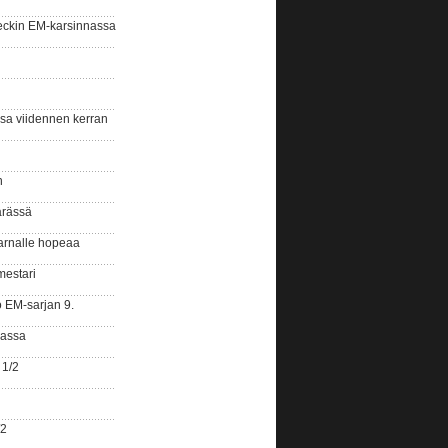
eckin EM-karsinnassa
ssa viidennen kerran
n
ärässä
arnalle hopeaa
mestari
o EM-sarjan 9.
gassa
 1/2
/2