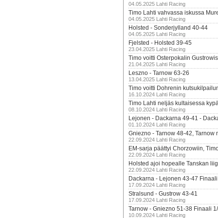
04.05.2025 Lahti Racing
Timo Lahti vahvassa iskussa Mur
04.05.2025 Lahti Racing
Holsted - Sonderjylland 40-44
04.05.2025 Lahti Racing
Fjelsted - Holsted 39-45
23.04.2025 Lahti Racing
Timo voitti Osterpokalin Gustrowi
21.04.2025 Lahti Racing
Leszno - Tarnow 63-26
13.04.2025 Lahti Racing
Timo voitti Dohrenin kutsukilpailu
16.10.2024 Lahti Racing
Timo Lahti neljäs kultaisessa kyp
08.10.2024 Lahti Racing
Lejonen - Dackarna 49-41 - Dack
01.10.2024 Lahti Racing
Gniezno - Tarnow 48-42, Tarnow 
22.09.2024 Lahti Racing
EM-sarja päättyi Chorzowiin, Tim
22.09.2024 Lahti Racing
Holsted ajoi hopealle Tanskan lii
22.09.2024 Lahti Racing
Dackarna - Lejonen 43-47 Finaali
17.09.2024 Lahti Racing
Stralsund - Gustrow 43-41
17.09.2024 Lahti Racing
Tarnow - Gniezno 51-38 Finaali 1
10.09.2024 Lahti Racing