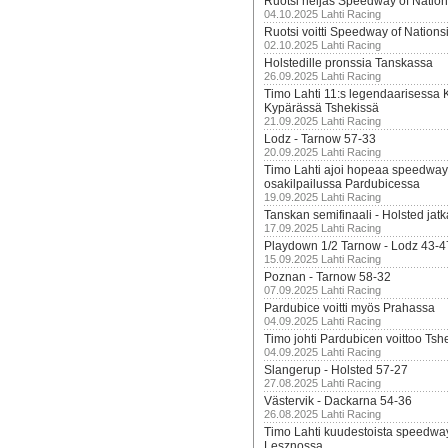
Ruotsi neljäs Speedway of Nation
04.10.2025 Lahti Racing
Ruotsi voitti Speedway of Nation
02.10.2025 Lahti Racing
Holstedille pronssia Tanskassa
26.09.2025 Lahti Racing
Timo Lahti 11:s legendaarisessa 
Kypärässä Tshekissä
21.09.2025 Lahti Racing
Lodz - Tarnow 57-33
20.09.2025 Lahti Racing
Timo Lahti ajoi hopeaa speedway
osakilpailussa Pardubicessa
19.09.2025 Lahti Racing
Tanskan semifinaali - Holsted jatk
17.09.2025 Lahti Racing
Playdown 1/2 Tarnow - Lodz 43-4
15.09.2025 Lahti Racing
Poznan - Tarnow 58-32
07.09.2025 Lahti Racing
Pardubice voitti myös Prahassa
04.09.2025 Lahti Racing
Timo johti Pardubicen voittoo Tshe
04.09.2025 Lahti Racing
Slangerup - Holsted 57-27
27.08.2025 Lahti Racing
Västervik - Dackarna 54-36
26.08.2025 Lahti Racing
Timo Lahti kuudestoista speedwa
Lesznossa