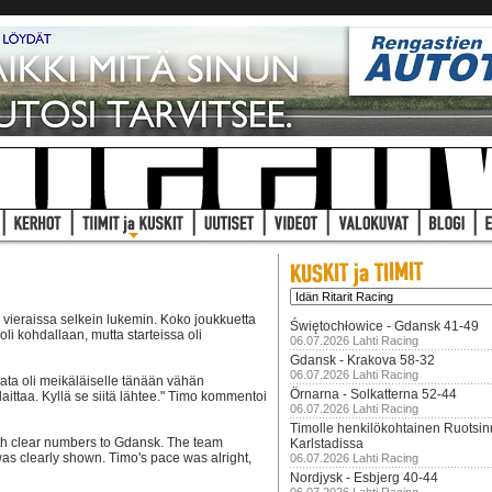
 vieraissa selkein lukemin. Koko joukkuetta
Świętochłowice - Gdansk 41-49
li kohdallaan, mutta starteissa oli
06.07.2026 Lahti Racing
Gdansk - Krakova 58-32
06.07.2026 Lahti Racing
Rata oli meikäläiselle tänään vähän
Örnarna - Solkatterna 52-44
aittaa. Kyllä se siitä lähtee." Timo kommentoi
06.07.2026 Lahti Racing
Timolle henkilökohtainen Ruotsi
with clear numbers to Gdansk. The team
Karlstadissa
was clearly shown. Timo's pace was alright,
06.07.2026 Lahti Racing
Nordjysk - Esbjerg 40-44