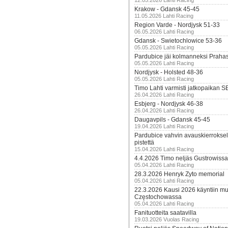
12.05.2026 Lahti Racing
Krakow - Gdansk 45-45
11.05.2026 Lahti Racing
Region Varde - Nordjysk 51-33
06.05.2026 Lahti Racing
Gdansk - Swietochlowice 53-36
05.05.2026 Lahti Racing
Pardubice jäi kolmanneksi Praha
05.05.2026 Lahti Racing
Nordjysk - Holsted 48-36
05.05.2026 Lahti Racing
Timo Lahti varmisti jatkopaikan 
26.04.2026 Lahti Racing
Esbjerg - Nordjysk 46-38
26.04.2026 Lahti Racing
Daugavpils - Gdansk 45-45
19.04.2026 Lahti Racing
Pardubice vahvin avauskierroksel
pistettä
15.04.2026 Lahti Racing
4.4.2026 Timo neljäs Gustrowissa
05.04.2026 Lahti Racing
28.3.2026 Henryk Zyto memorial
05.04.2026 Lahti Racing
22.3.2026 Kausi 2026 käyntiin mui
Częstochowassa
05.04.2026 Lahti Racing
Fanituotteita saatavilla
19.03.2026 Vuolas Racing