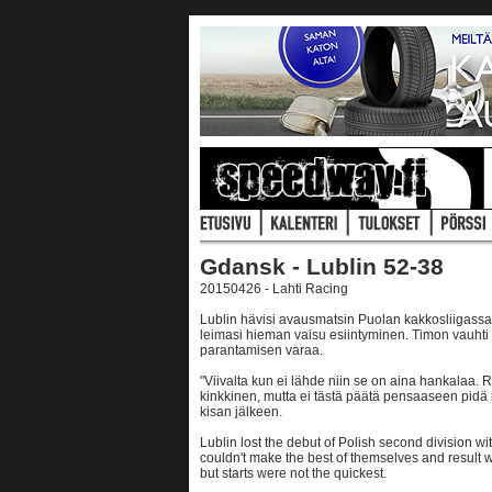
Gdansk - Lublin 52-38
20150426 - Lahti Racing
Lublin hävisi avausmatsin Puolan kakkosliigassa
leimasi hieman vaisu esiintyminen. Timon vauhti o
parantamisen varaa.
"Viivalta kun ei lähde niin se on aina hankalaa. 
kinkkinen, mutta ei tästä päätä pensaaseen pidä l
kisan jälkeen.
Lublin lost the debut of Polish second division 
couldn't make the best of themselves and result 
but starts were not the quickest.