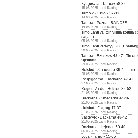
Bydgoszcz - Tarnow 58-32
15.06.2025 Lahti Racing
Tarnow - Ostrow 57-33
14.06.2025 Lahti Racing
Tarnow - Poznan RAINOFF
14.06.2025 Lahti Racing
Timo Lahti valittiin villillä kortil
sarjaan
05.06.2025 Lahti Racing
Timo Lahti vetäytyy SEC Challen
30.05.2025 Lahti Racing
Tarnow - Rzeszow 43-47 - Timon 
sijoiltaan
29.05.2025 Lahti Racing
Holsted - Slangerup 39-45 Timo l
28.05.2025 Lahti Racing
Rospiggarna - Dackarna 47-41
27.05.2025 Lahti Racing
Region Varde - Holsted 32-52
21.05.2025 Lahti Racing
Dackarna - Smederna 44-46
21.05.2025 Lahti Racing
Holsted - Esbjerg 47-37
21.05.2025 Lahti Racing
Västervik - Dackarna 48-42
21.05.2025 Lahti Racing
Dackarna - Lejonen 50-40
06.05.2025 Lahti Racing
Lodz - Tarnow 55-35