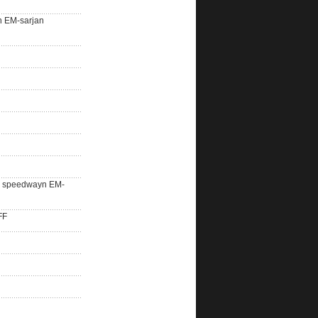
n EM-sarjan
lle speedwayn EM-
FF