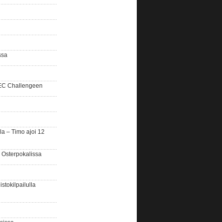
ssa
SEC Challengeen
la – Timo ajoi 12
 Osterpokalissa
stokilpailulla