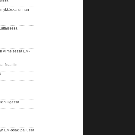
sissa
sin ykköskarsinnan
Kultaisessa
n viimeisessä EM-
aa finaaliin
7
kin liigassa
yn EM-osakilpailussa