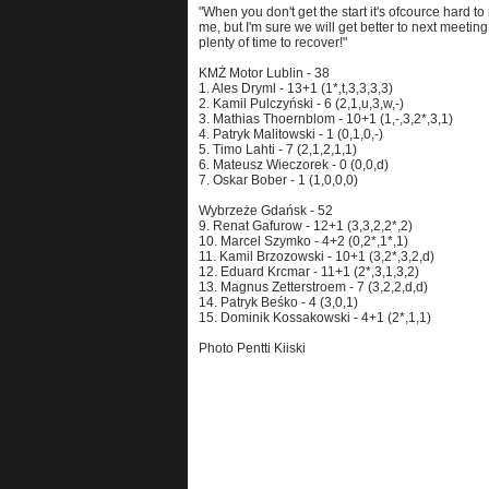
"When you don't get the start it's ofcource hard to 
me, but I'm sure we will get better to next meeting
plenty of time to recover!"
KMŻ Motor Lublin - 38
1. Ales Dryml - 13+1 (1*,t,3,3,3,3)
2. Kamil Pulczyński - 6 (2,1,u,3,w,-)
3. Mathias Thoernblom - 10+1 (1,-,3,2*,3,1)
4. Patryk Malitowski - 1 (0,1,0,-)
5. Timo Lahti - 7 (2,1,2,1,1)
6. Mateusz Wieczorek - 0 (0,0,d)
7. Oskar Bober - 1 (1,0,0,0)
Wybrzeże Gdańsk - 52
9. Renat Gafurow - 12+1 (3,3,2,2*,2)
10. Marcel Szymko - 4+2 (0,2*,1*,1)
11. Kamil Brzozowski - 10+1 (3,2*,3,2,d)
12. Eduard Krcmar - 11+1 (2*,3,1,3,2)
13. Magnus Zetterstroem - 7 (3,2,2,d,d)
14. Patryk Beśko - 4 (3,0,1)
15. Dominik Kossakowski - 4+1 (2*,1,1)
Photo Pentti Kiiski