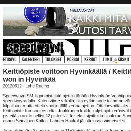
Keittiöpiste voittoon Hyvinkäällä / Keitti
won in Hyvinkää
20120612 - Lahti Racing
Speedwayn SM-liigan pisteistä ajettiin tänään Hyvinkään Vauhtipui
speedwayradalla. Kuten viime viikolla, niin nytkin sade toi oman vä
kilpailuun, mutta ottelu saatiin tällä kertaa ajettua. Ottelunvoittajaksi 
Keittiöpiste Kuusankoskelta. Joukkueen kaikki kuljettajat keräsivät 
pisteitä ja voitto heltisi 42 pisteellä. Toiseksi sijoittui kotijoukkue S
ennen Seinäjoen Kotkia. Lahden Haukat jäi ottelussa viimeiseksi.
Timo oli hyvässä vedossa ajaen 11+3 viidestä erästä ja Teemun saali