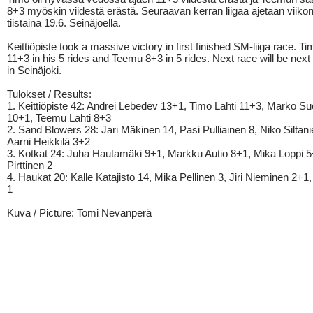
8+3 myöskin viidestä erästä. Seuraavan kerran liigaa ajetaan viiko
tiistaina 19.6. Seinäjoella.
Keittiöpiste took a massive victory in first finished SM-liiga race. T
11+3 in his 5 rides and Teemu 8+3 in 5 rides. Next race will be nex
in Seinäjoki.
Tulokset / Results:
1. Keittiöpiste 42: Andrei Lebedev 13+1, Timo Lahti 11+3, Marko S
10+1, Teemu Lahti 8+3
2. Sand Blowers 28: Jari Mäkinen 14, Pasi Pulliainen 8, Niko Siltan
Aarni Heikkilä 3+2
3. Kotkat 24: Juha Hautamäki 9+1, Markku Autio 8+1, Mika Loppi 5
Pirttinen 2
4. Haukat 20: Kalle Katajisto 14, Mika Pellinen 3, Jiri Nieminen 2+1, 
1
Kuva / Picture: Tomi Nevanperä