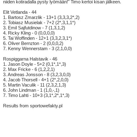
niiden kotiradalla pysty lyömään!" Timo kertoi kisan jälkeen.
Elit Vetlanda - 44
1. Bartosz Zmarzlik - 13+1 (3,3,3,2*,2)
2. Tobiasz Musielak - 7+2 (2*,3,1,1*)
3. Emil Sajfutdinow - 7 (1,3,1,2)
4. Ricky Kling - 0 (0,0,0,0)
5. Tai Woffinden - 12+1 (3,3,2,3,1*)
6. Oliver Bernzton - 2 (0,0,0,2)
7. Kenny Wennerstam - 3 (2,1,0,0)
Rospiggarna Halstavik - 46
1. Jason Doyle - 5+2 (0,1*,1*,3)
2. Max Fricke - 6 (1,2,2,1)
3. Andreas Jonsson - 8 (3,2,3,0,0)
4. Jacob Thorsell - 4+1 (2*,2,0,0)
5. Martin Vaculik - 11 (2,3,2,1,3)
6. John Lindman - 1 (1,0,-,1)
7. Timo Lahti - 10+3 (3,1*,2*,1*,3)
Results from sportowefakty.pl