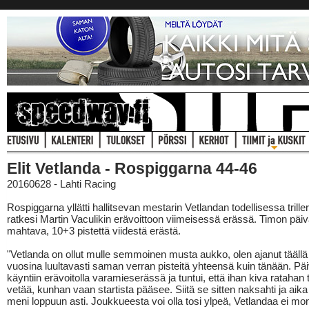
Elit Vetlanda - Rospiggarna 44-46
20160628 - Lahti Racing
Rospiggarna yllätti hallitsevan mestarin Vetlandan todellisessa trille
ratkesi Martin Vaculikin erävoittoon viimeisessä erässä. Timon päivä
mahtava, 10+3 pistettä viidestä erästä.
"Vetlanda on ollut mulle semmoinen musta aukko, olen ajanut täällä
vuosina luultavasti saman verran pisteitä yhteensä kuin tänään. Päiv
käyntiin erävoitolla varamieserässä ja tuntui, että ihan kiva ratahan
vetää, kunhan vaan startista pääsee. Siitä se sitten naksahti ja aika
meni loppuun asti. Joukkueesta voi olla tosi ylpeä, Vetlandaa ei mo