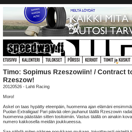
Timo: Sopimus Rzeszowiin! / Contract t
Rzeszow!
20120526 - Lahti Racing
Moro!
Askel on taas hypätty eteenpäin, huomenna ajan elämäni ensimmä
Puolan Extraliigaa! Pari päivää olen jauhanut täällä Rzeszowin radal
huomenna päästään sitten tositoimiin. Vastus täällä on ainakin kova
numero kakkosella meidän joukkueessa.
Saa nähdä miten pääsee porukkaan mukaan, toivottavasti pisteitä t