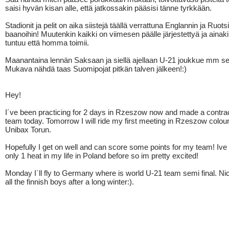
saisi hyvän kisan alle, että jatkossakin pääsisi tänne tyrkkään.
Stadionit ja pelit on aika siistejä täällä verrattuna Englannin ja Ruots
baanoihin! Muutenkin kaikki on viimesen päälle järjestettyä ja ainaki
tuntuu että homma toimii.
Maanantaina lennän Saksaan ja siellä ajellaan U-21 joukkue mm s
Mukava nähdä taas Suomipojat pitkän talven jälkeen!:)
Hey!
I´ve been practicing for 2 days in Rzeszow now and made a contrac
team today. Tomorrow I will ride my first meeting in Rzeszow colou
Unibax Torun.
Hopefully I get on well and can score some points for my team! Ive 
only 1 heat in my life in Poland before so im pretty excited!
Monday I´ll fly to Germany where is world U-21 team semi final. Ni
all the finnish boys after a long winter:).