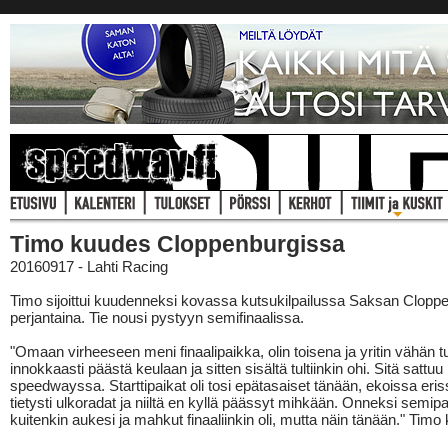
Timo kuudes Cloppenburgissa
20160917 - Lahti Racing
Timo sijoittui kuudenneksi kovassa kutsukilpailussa Saksan Clopp
perjantaina. Tie nousi pystyyn semifinaalissa.
"Omaan virheeseen meni finaalipaikka, olin toisena ja yritin vähän t
innokkaasti päästä keulaan ja sitten sisältä tultiinkin ohi. Sitä sattuu
speedwayssa. Starttipaikat oli tosi epätasaiset tänään, ekoissa eriss
tietysti ulkoradat ja niiltä en kyllä päässyt mihkään. Onneksi semip
kuitenkin aukesi ja mahkut finaaliinkin oli, mutta näin tänään." Tim