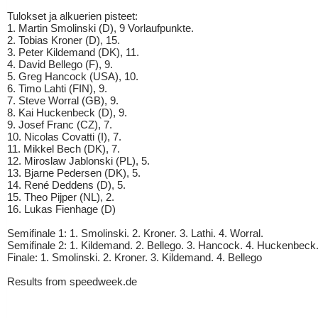
Tulokset ja alkuerien pisteet:
1. Martin Smolinski (D), 9 Vorlaufpunkte.
2. Tobias Kroner (D), 15.
3. Peter Kildemand (DK), 11.
4. David Bellego (F), 9.
5. Greg Hancock (USA), 10.
6. Timo Lahti (FIN), 9.
7. Steve Worral (GB), 9.
8. Kai Huckenbeck (D), 9.
9. Josef Franc (CZ), 7.
10. Nicolas Covatti (I), 7.
11. Mikkel Bech (DK), 7.
12. Miroslaw Jablonski (PL), 5.
13. Bjarne Pedersen (DK), 5.
14. René Deddens (D), 5.
15. Theo Pijper (NL), 2.
16. Lukas Fienhage (D)
Semifinale 1: 1. Smolinski. 2. Kroner. 3. Lathi. 4. Worral.
Semifinale 2: 1. Kildemand. 2. Bellego. 3. Hancock. 4. Huckenbeck
Finale: 1. Smolinski. 2. Kroner. 3. Kildemand. 4. Bellego
Results from speedweek.de