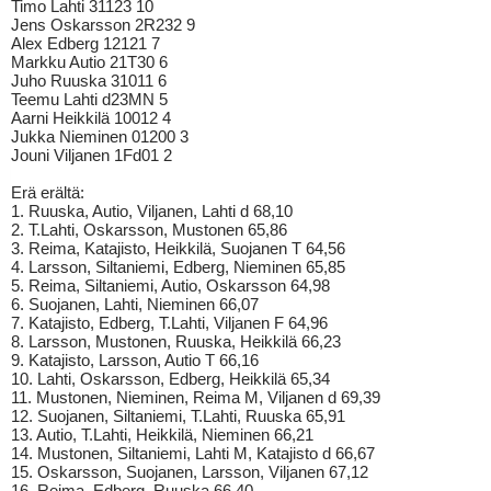
Timo Lahti 31123 10
Jens Oskarsson 2R232 9
Alex Edberg 12121 7
Markku Autio 21T30 6
Juho Ruuska 31011 6
Teemu Lahti d23MN 5
Aarni Heikkilä 10012 4
Jukka Nieminen 01200 3
Jouni Viljanen 1Fd01 2
Erä erältä:
1. Ruuska, Autio, Viljanen, Lahti d 68,10
2. T.Lahti, Oskarsson, Mustonen 65,86
3. Reima, Katajisto, Heikkilä, Suojanen T 64,56
4. Larsson, Siltaniemi, Edberg, Nieminen 65,85
5. Reima, Siltaniemi, Autio, Oskarsson 64,98
6. Suojanen, Lahti, Nieminen 66,07
7. Katajisto, Edberg, T.Lahti, Viljanen F 64,96
8. Larsson, Mustonen, Ruuska, Heikkilä 66,23
9. Katajisto, Larsson, Autio T 66,16
10. Lahti, Oskarsson, Edberg, Heikkilä 65,34
11. Mustonen, Nieminen, Reima M, Viljanen d 69,39
12. Suojanen, Siltaniemi, T.Lahti, Ruuska 65,91
13. Autio, T.Lahti, Heikkilä, Nieminen 66,21
14. Mustonen, Siltaniemi, Lahti M, Katajisto d 66,67
15. Oskarsson, Suojanen, Larsson, Viljanen 67,12
16. Reima, Edberg, Ruuska 66,40