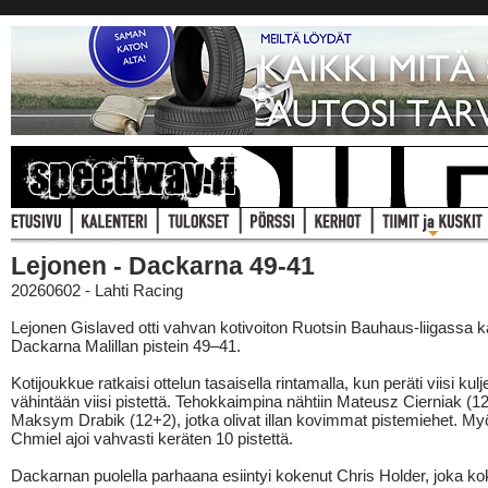
Lejonen - Dackarna 49-41
20260602 - Lahti Racing
Lejonen Gislaved otti vahvan kotivoiton Ruotsin Bauhaus-liigassa 
Dackarna Malillan pistein 49–41.
Kotijoukkue ratkaisi ottelun tasaisella rintamalla, kun peräti viisi kulje
vähintään viisi pistettä. Tehokkaimpina nähtiin Mateusz Cierniak (12
Maksym Drabik (12+2), jotka olivat illan kovimmat pistemiehet. M
Chmiel ajoi vahvasti keräten 10 pistettä.
Dackarnan puolella parhaana esiintyi kokenut Chris Holder, joka k