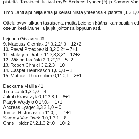
pistettä. Tasaisesti tukivat myös Andreas Lyager (9) ja Sammy Van
Timo Lahti ajoi neljä erää ja keräsi niistä yhteensä 4 pistettä (1,2,1,0
Ottelu pysyi alkuun tasaisena, mutta Lejonen käänsi kamppailun 
ottelun keskivaiheilla ja piti johtonsa loppuun asti.
Lejonen Gislaved 49
9. Mateusz Cierniak 2*,3,2,2*,3 – 12+2
10. Paweł Przedpełski 3,2,0,2* – 7+1
11. Maksym Drabik 1*,3,3,3,2* – 12+2
12. Wiktor Jasiński 2,0,2*,1* – 5+2
13. Robert Chmiel 3,2,2,3 – 10
14. Casper Henriksson 1,0,0,0 – 1
15. Mathias Thoernblom 0,1*,0,1 – 2+1
Dackarna Målilla 41
Timo Lahti 1,2,1,0 – 4
Jakub Krawczyk 0,1*,3,3,1 – 8+1
Patryk Wojdyło 0,1*,0,- – 1+1
Andreas Lyager 3,3,2,1,0 – 9
Tomas H. Jonasson 1*,0,-,- – 1+1
Sammy Van Dyck 3,0,1,3,1 – 8
Chris Holder 2*,2,1,3,2*,0 – 10+2