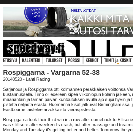
Rospiggarna - Vargarna 52-38
20140520 - Lahti Racing
Sarjanousija Rospiggarna otti kolmannen peräkkäisen voittonsa Va
kustannuksella. Timo oli edelleen kipeä viikonlopun kolarin jälkeen,
maanantain ja tämän päivän kuntoutuksen avulla ajo sujui hyvin ja 
pistettä neljästä erästä. Huomenna kisat jatkuvat Birminghamissa, 
Eastbourne taistelee arvokkaista vieraspisteistä.
Rospiggarna took their third win in a row after comeback to Elitseri
was still sore after weekend's crash, but after massage and treatm
Monday and Tuesday it's getting better and better. Tomorrow the yo