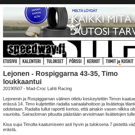
Lejonen - Rospiggarna 43-35, Timo
loukkaantui
20190507 - Mad-Croc Lahti Racing
Lejonenin ja Rospiggarnan välinen ottelu keskeytettiin Timon kaatu
erässä 14. Timo kuljetettiin radalta sairaalahoitoon ja lisätietoja tilan
odotetaan. Radalta tullut raportti kertoo, että ainakin vasen nilkka oli
vaurioita. Sairasloman pituutta päästään arvioimaan lisätietojen tull
Kisa sujui Timolta kaatumiseen asti hyvin ja tuloksena 7 pistettä vii
erästä.