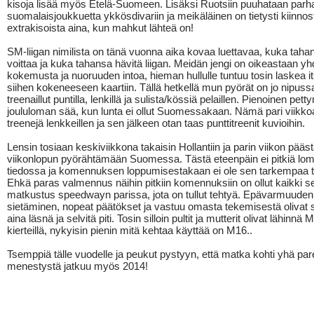
kisoja lisää myös Etelä-Suomeen. Lisäksi Ruotsiin puuhataan parha
suomalaisjoukkuetta ykkösdivariin ja meikäläinen on tietysti kiinnos
extrakisoista aina, kun mahkut lähteä on!
SM-liigan nimilista on tänä vuonna aika kovaa luettavaa, kuka taha
voittaa ja kuka tahansa hävitä liigan. Meidän jengi on oikeastaan y
kokemusta ja nuoruuden intoa, hieman hullulle tuntuu tosin laskea i
siihen kokeneeseen kaartiin. Tällä hetkellä mun pyörät on jo nipussa
treenaillut puntilla, lenkillä ja sulista/kössiä pelaillen. Pienoinen pett
joululoman sää, kun lunta ei ollut Suomessakaan. Nämä pari viikko
treenejä lenkkeillen ja sen jälkeen otan taas punttitreenit kuvioihin.
Lensin tosiaan keskiviikkona takaisin Hollantiin ja parin viikon pääst
viikonlopun pyörähtämään Suomessa. Tästä eteenpäin ei pitkiä lom
tiedossa ja komennuksen loppumisestakaan ei ole sen tarkempaa t
Ehkä paras valmennus näihin pitkiin komennuksiin on ollut kaikki s
matkustus speedwayn parissa, jota on tullut tehtyä. Epävarmuuden
sietäminen, nopeat päätökset ja vastuu omasta tekemisestä olivat si
aina läsnä ja selvitä piti. Tosin silloin pultit ja mutterit olivat lähinnä
kierteillä, nykyisin pienin mitä kehtaa käyttää on M16..
Tsemppiä tälle vuodelle ja peukut pystyyn, että matka kohti yhä p
menestystä jatkuu myös 2014!