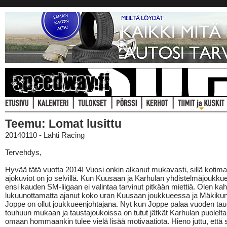
Teemu: Lomat lusittu
20140110 - Lahti Racing
Tervehdys,
Hyvää tätä vuotta 2014! Vuosi onkin alkanut mukavasti, sillä kotim
ajokuviot on jo selvillä. Kun Kuusaan ja Karhulan yhdistelmäjoukkue
ensi kauden SM-liigaan ei valintaa tarvinut pitkään miettiä. Olen kah
lukuunottamatta ajanut koko uran Kuusaan joukkueessa ja Mäkik
Joppe on ollut joukkueenjohtajana. Nyt kun Joppe palaa vuoden tau
touhuun mukaan ja taustajoukoissa on tutut jätkät Karhulan puoleltak
omaan hommaankin tulee vielä lisää motivaatiota. Hieno juttu, että