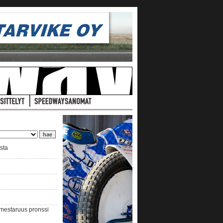
ista
nmestaruus pronssi