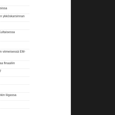
sissa
sin ykköskarsinnan
Kultaisessa
n viimeisessä EM-
aa finaaliin
7
kin liigassa