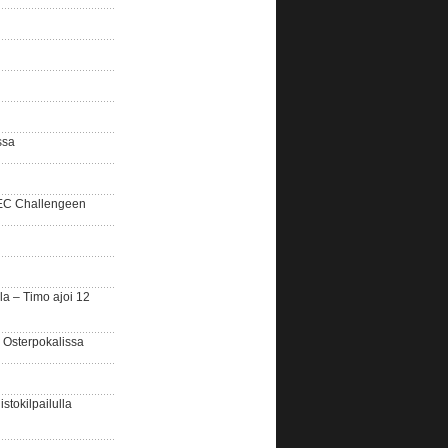
ssa
SEC Challengeen
la – Timo ajoi 12
 Osterpokalissa
stokilpailulla