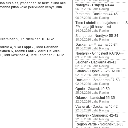
06.07.2026 Lahti Racing
a siis alas, ympärihän se heitti. Siinä olisi
Nordjysk - Esbjerg 40-44
uomenna pitää koko joukkueen venyä, kun
06.07.2026 Lahti Racing
Piraterna - Dackarna 44-46
06.07.2026 Lahti Racing
Timo Lahdella painajaismainen
EM-sarja jäi haaveeksi
14.06.2026 Lahti Racing
Slangerup - Nordjysk 55-34
Nieminen 9, Jiri Nieminen 10, Niko
10.06.2026 Lahti Racing
Dackarna - Piraterna 55-34
Aarnio 4, Mika Loppi 7, Jooa Partanen 11
10.06.2026 Lahti Racing
kinen 6, Teemu Lahti 7, Aarni Heikkilä 3
Nordjysk - Grindstedt RAINOFF
 Joni Keskinen 4, Jere Lehtonen 3, Niilo
03.06.2026 Lahti Racing
Lejonen - Dackarna 49-41
02.06.2026 Lahti Racing
Gdansk - Opole 23-25 RAINOFF
02.06.2026 Lahti Racing
Dackarna - Smederna 37-53
02.06.2026 Lahti Racing
Opole - Gdansk 40-50
25.05.2026 Lahti Racing
Gdansk - Landshut 55-35
22.05.2026 Lahti Racing
Västervik - Dackarna 46-42
22.05.2026 Lahti Racing
Nordjysk - Slangerup 42-42
22.05.2026 Lahti Racing
Region Varde - Nordjysk 51-33