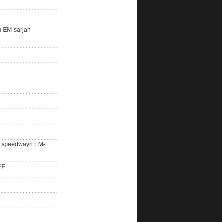
n EM-sarjan
lle speedwayn EM-
FF