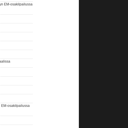
yn EM-osakilpailussa
aalissa
EM-osakilpailussa