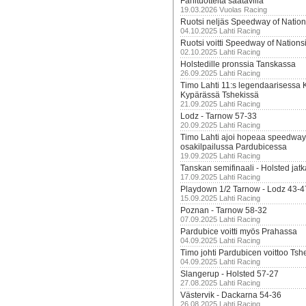
Fanituotteita saatavilla
19.03.2026 Vuolas Racing
Ruotsi neljäs Speedway of Nation
04.10.2025 Lahti Racing
Ruotsi voitti Speedway of Nation
02.10.2025 Lahti Racing
Holstedille pronssia Tanskassa
26.09.2025 Lahti Racing
Timo Lahti 11:s legendaarisessa 
Kypärässä Tshekissä
21.09.2025 Lahti Racing
Lodz - Tarnow 57-33
20.09.2025 Lahti Racing
Timo Lahti ajoi hopeaa speedway
osakilpailussa Pardubicessa
19.09.2025 Lahti Racing
Tanskan semifinaali - Holsted jatk
17.09.2025 Lahti Racing
Playdown 1/2 Tarnow - Lodz 43-4
15.09.2025 Lahti Racing
Poznan - Tarnow 58-32
07.09.2025 Lahti Racing
Pardubice voitti myös Prahassa
04.09.2025 Lahti Racing
Timo johti Pardubicen voittoo Tshe
04.09.2025 Lahti Racing
Slangerup - Holsted 57-27
27.08.2025 Lahti Racing
Västervik - Dackarna 54-36
26.08.2025 Lahti Racing