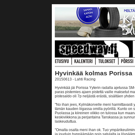
Hyvinkää kolmas Porissa
20150613 - Lahti Racing
Hyvinkää jäi Porissa Yyterin radalla ajetussa SM-
paras pistemies ajaen pistettä vaille maksetut 
pistesaldo oli 7p neljästä erästä, sisältäen yhden
"No ihan jees, Kylmäkorvelle meni harmittavasti 
tämän kauden liigassa omilla pyörillä. Kunto o
Puolassa ja kiireinen viikko on tulossa kun maana
keskiviikkona ja perjantaina Tanskassa ja sunnun
laskeuduttua.
"Omalta osalta meni ihan ok. Tuo ympärikeuliminen
ja jouduin hyppäämään pois satulalta ja löysää