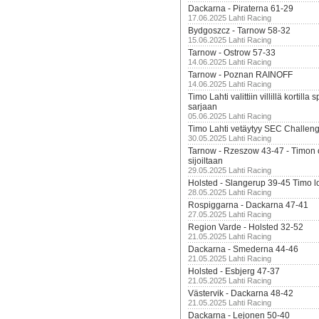
Dackarna - Piraterna 61-29
17.06.2025 Lahti Racing
Bydgoszcz - Tarnow 58-32
15.06.2025 Lahti Racing
Tarnow - Ostrow 57-33
14.06.2025 Lahti Racing
Tarnow - Poznan RAINOFF
14.06.2025 Lahti Racing
Timo Lahti valittiin villillä kortil
sarjaan
05.06.2025 Lahti Racing
Timo Lahti vetäytyy SEC Challen
30.05.2025 Lahti Racing
Tarnow - Rzeszow 43-47 - Timon 
sijoiltaan
29.05.2025 Lahti Racing
Holsted - Slangerup 39-45 Timo l
28.05.2025 Lahti Racing
Rospiggarna - Dackarna 47-41
27.05.2025 Lahti Racing
Region Varde - Holsted 32-52
21.05.2025 Lahti Racing
Dackarna - Smederna 44-46
21.05.2025 Lahti Racing
Holsted - Esbjerg 47-37
21.05.2025 Lahti Racing
Västervik - Dackarna 48-42
21.05.2025 Lahti Racing
Dackarna - Lejonen 50-40