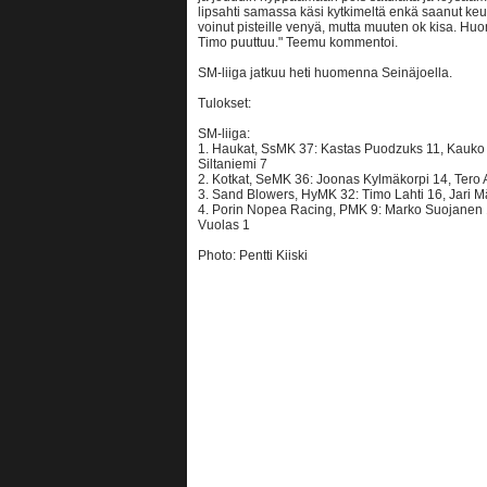
lipsahti samassa käsi kytkimeltä enkä saanut keula
voinut pisteille venyä, mutta muuten ok kisa. H
Timo puuttuu." Teemu kommentoi.
SM-liiga jatkuu heti huomenna Seinäjoella.
Tulokset:
SM-liiga:
1. Haukat, SsMK 37: Kastas Puodzuks 11, Kauko 
Siltaniemi 7
2. Kotkat, SeMK 36: Joonas Kylmäkorpi 14, Tero 
3. Sand Blowers, HyMK 32: Timo Lahti 16, Jari Mä
4. Porin Nopea Racing, PMK 9: Marko Suojanen 1,
Vuolas 1
Photo: Pentti Kiiski