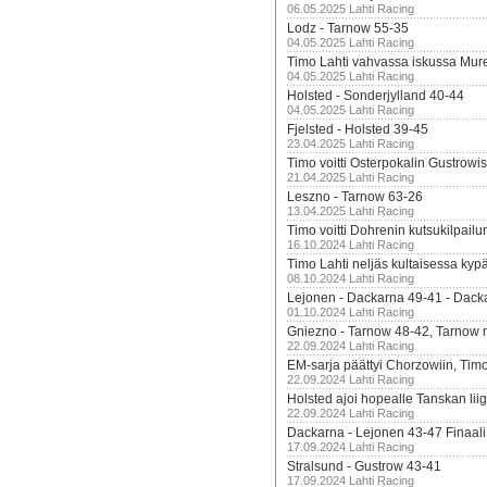
06.05.2025 Lahti Racing
Lodz - Tarnow 55-35
04.05.2025 Lahti Racing
Timo Lahti vahvassa iskussa Mur
04.05.2025 Lahti Racing
Holsted - Sonderjylland 40-44
04.05.2025 Lahti Racing
Fjelsted - Holsted 39-45
23.04.2025 Lahti Racing
Timo voitti Osterpokalin Gustrowi
21.04.2025 Lahti Racing
Leszno - Tarnow 63-26
13.04.2025 Lahti Racing
Timo voitti Dohrenin kutsukilpailu
16.10.2024 Lahti Racing
Timo Lahti neljäs kultaisessa kyp
08.10.2024 Lahti Racing
Lejonen - Dackarna 49-41 - Dack
01.10.2024 Lahti Racing
Gniezno - Tarnow 48-42, Tarnow 
22.09.2024 Lahti Racing
EM-sarja päättyi Chorzowiin, Tim
22.09.2024 Lahti Racing
Holsted ajoi hopealle Tanskan lii
22.09.2024 Lahti Racing
Dackarna - Lejonen 43-47 Finaali
17.09.2024 Lahti Racing
Stralsund - Gustrow 43-41
17.09.2024 Lahti Racing