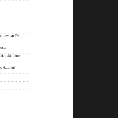
la speedwayn EM-
gesta
olkapää jälleen
oukkaantui