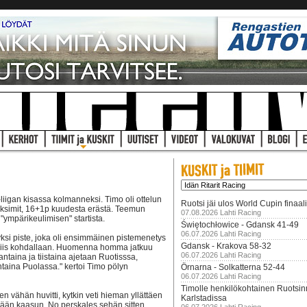
liigan kisassa kolmanneksi. Timo oli ottelun
Ruotsi jäi ulos World Cupin finaal
maksimit, 16+1p kuudesta erästä. Teemun
07.08.2026 Lahti Racing
 "ympärikeulimisen" startista.
Świętochłowice - Gdansk 41-49
06.07.2026 Lahti Racing
yksi piste, joka oli ensimmäinen pistemenetys
Gdansk - Krakova 58-32
n siis kohdallaan. Huomenna homma jatkuu
06.07.2026 Lahti Racing
ntaina ja tiistaina ajetaan Ruotisssa,
taina Puolassa." kertoi Timo pölyn
Örnarna - Solkatterna 52-44
06.07.2026 Lahti Racing
Timolle henkilökohtainen Ruotsi
 vähän huvitti, kytkin veti hieman yllättäen
Karlstadissa
mään kaasun. No perskales sehän sitten