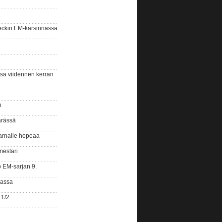
eckin EM-karsinnassa
ssa viidennen kerran
n
ärässä
arnalle hopeaa
mestari
o EM-sarjan 9.
gassa
 1/2