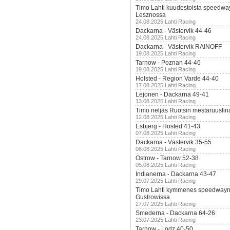
Timo Lahti kuudestoista speedwa
Lesznossa
24.08.2025 Lahti Racing
Dackarna - Västervik 44-46
24.08.2025 Lahti Racing
Dackarna - Västervik RAINOFF
19.08.2025 Lahti Racing
Tarnow - Poznan 44-46
19.08.2025 Lahti Racing
Holsted - Region Varde 44-40
17.08.2025 Lahti Racing
Lejonen - Dackarna 49-41
13.08.2025 Lahti Racing
Timo neljäs Ruotsin mestaruusfin
12.08.2025 Lahti Racing
Esbjerg - Hosted 41-43
07.08.2025 Lahti Racing
Dackarna - Västervik 35-55
06.08.2025 Lahti Racing
Ostrow - Tarnow 52-38
05.08.2025 Lahti Racing
Indianerna - Dackarna 43-47
29.07.2025 Lahti Racing
Timo Lahti kymmenes speedwayn 
Gustrowissa
27.07.2025 Lahti Racing
Smederna - Dackarna 64-26
23.07.2025 Lahti Racing
Tarnow - Lodz 40-50