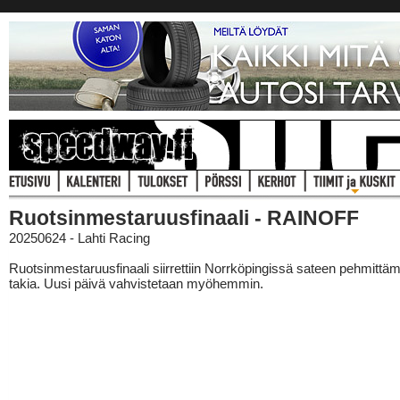
Ruotsinmestaruusfinaali - RAINOFF
20250624 - Lahti Racing
Ruotsinmestaruusfinaali siirrettiin Norrköpingissä sateen pehmittä
takia. Uusi päivä vahvistetaan myöhemmin.