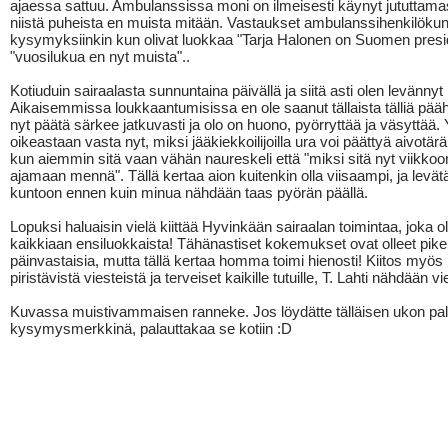
ajaessa sattuu. Ambulanssissa moni on ilmeisesti käynyt jututtama
niistä puheista en muista mitään. Vastaukset ambulanssihenkilöku
kysymyksiinkin kun olivat luokkaa "Tarja Halonen on Suomen preside
"vuosilukua en nyt muista"..
Kotiuduin sairaalasta sunnuntaina päivällä ja siitä asti olen levännyt
Aikaisemmissa loukkaantumisissa en ole saanut tällaista tälliä päähä
nyt päätä särkee jatkuvasti ja olo on huono, pyörryttää ja väsyttä
oikeastaan vasta nyt, miksi jääkiekkoilijoilla ura voi päättyä aivotä
kun aiemmin sitä vaan vähän naureskeli että "miksi sitä nyt viikkoon
ajamaan mennä". Tällä kertaa aion kuitenkin olla viisaampi, ja levä
kuntoon ennen kuin minua nähdään taas pyörän päällä.
Lopuksi haluaisin vielä kiittää Hyvinkään sairaalan toimintaa, joka ol
kaikkiaan ensiluokkaista! Tähänastiset kokemukset ovat olleet pi
päinvastaisia, mutta tällä kertaa homma toimi hienosti! Kiitos myös 
piristävistä viesteistä ja terveiset kaikille tutuille, T. Lahti nähdään vi
Kuvassa muistivammaisen ranneke. Jos löydätte tälläisen ukon pa
kysymysmerkkinä, palauttakaa se kotiin :D