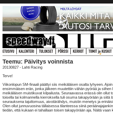
Teemu: Päivitys voinnista
20130827 - Lahti Racing
Terve!
Viikonlopun SM-finaali päättyi siis meikäläisen osalta lyhyeen. Ajoin
ensimmäisen erän, jonka jälkeen muutettiin vähän pyörää ja siihen
meikäläisen muistikuvat kilpailusta. Seuraavassa erässä olin ollut t
toisella tai kolmannella kierroksella tuli osuma takapyörään ja siitä lä
seurauksena tajuttomuus, aivotärähdys, muistin menetys ja erinäisiä
Olen ollut junnuvuosina tällaisessa tilanteessa siinä peräänajajankin
tiedän, että kukaan ei tahallaan toisen takapyörään aja. Näitä vaan 