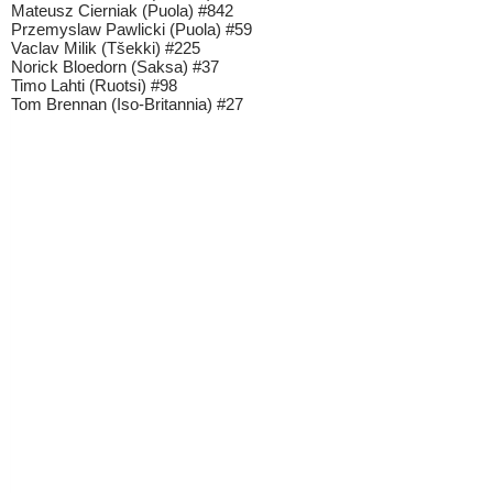
Mateusz Cierniak (Puola) #842
Przemyslaw Pawlicki (Puola) #59
Vaclav Milik (Tšekki) #225
Norick Bloedorn (Saksa) #37
Timo Lahti (Ruotsi) #98
Tom Brennan (Iso-Britannia) #27