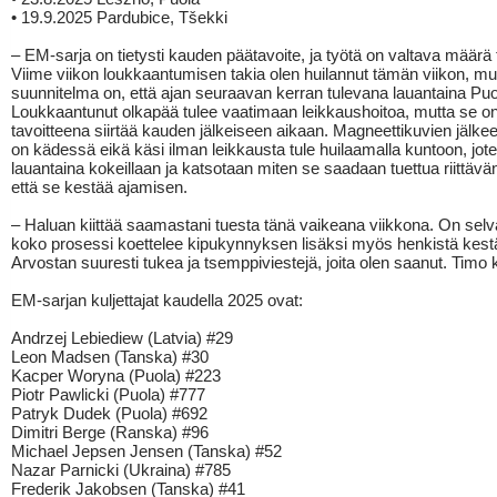
• 19.9.2025 Pardubice, Tšekki
– EM-sarja on tietysti kauden päätavoite, ja työtä on valtava määrä
Viime viikon loukkaantumisen takia olen huilannut tämän viikon, mu
suunnitelma on, että ajan seuraavan kerran tulevana lauantaina Pu
Loukkaantunut olkapää tulee vaatimaan leikkaushoitoa, mutta se o
tavoitteena siirtää kauden jälkeiseen aikaan. Magneettikuvien jälkee
on kädessä eikä käsi ilman leikkausta tule huilaamalla kuntoon, jot
lauantaina kokeillaan ja katsotaan miten se saadaan tuettua riittävä
että se kestää ajamisen.
– Haluan kiittää saamastani tuesta tänä vaikeana viikkona. On selv
koko prosessi koettelee kipukynnyksen lisäksi myös henkistä kest
Arvostan suuresti tukea ja tsemppiviestejä, joita olen saanut. Timo 
EM-sarjan kuljettajat kaudella 2025 ovat:
Andrzej Lebiediew (Latvia) #29
Leon Madsen (Tanska) #30
Kacper Woryna (Puola) #223
Piotr Pawlicki (Puola) #777
Patryk Dudek (Puola) #692
Dimitri Berge (Ranska) #96
Michael Jepsen Jensen (Tanska) #52
Nazar Parnicki (Ukraina) #785
Frederik Jakobsen (Tanska) #41