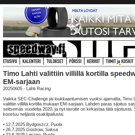
Timo Lahti valittiin villillä kortilla spee
EM-sarjaan
20250605 - Lahti Racing
Vaikka SEC-Challenge jäi loukkaantumisen vuoksi ajamatta, Timo L
valittiin villillä kortilla mukaan EM-sarjaan. Lahden paras sijoitus sa
seitsemäs vuodelta 2020, ja nyt tavoite on kirkastaa tätä sijoitusta. 
koostuu neljästä osakilpailusta:
• 12.7.2025 Bydgoszcz, Puola
• 26.7.2025 Güstrow, Saksa
• 23.8.2025 Leszno, Puola