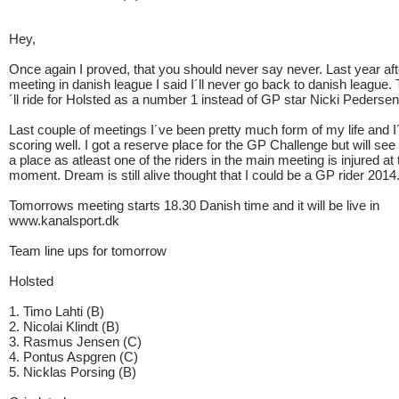
Hey,
Once again I proved, that you should never say never. Last year aft
meeting in danish league I said I´ll never go back to danish league.
´ll ride for Holsted as a number 1 instead of GP star Nicki Pedersen
Last couple of meetings I´ve been pretty much form of my life and 
scoring well. I got a reserve place for the GP Challenge but will see if
a place as atleast one of the riders in the main meeting is injured at 
moment. Dream is still alive thought that I could be a GP rider 2014
Tomorrows meeting starts 18.30 Danish time and it will be live in
www.kanalsport.dk
Team line ups for tomorrow
Holsted
1. Timo Lahti (B)
2. Nicolai Klindt (B)
3. Rasmus Jensen (C)
4. Pontus Aspgren (C)
5. Nicklas Porsing (B)