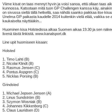
Viime kisat on taas mennyt hyvin ja voisi sanoa, että ollaan taas ai
kunnossa. Katsotaan mitä tuon GP Challengen kanssa käy, ainakin 
on sivussa sieltä tällä hetkellä, saa nähdä saanko paikkaa itse kisa
Unelma GP paikasta kaudelle 2014 kuitenkin vielä elää, vaikka se 
kaukaiselta näyttääkin...
Huominen kisa Holstedissa alkaa Suomen aikaa 19.30 ja sen näke
livenä tästä linkistä. www.kanalsport.dk
Line upit huomiseen kisaan:
Holsted
1. Timo Lahti (B)
2. Nicolai Klindt (B)
3. Rasmus Jensen (C)
4. Pontus Aspgren (C)
5. Nicklas Porsing (B)
Grindsted
1. Michael Jepsen Jensen (A)
2. Linus Sundström (B)
3. Szymon Wosniak (B)
4. Johannes Kikkenborg (C)
5. Claus Lauridsen (D)