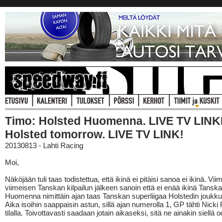
Timo: Holsted Huomenna. LIVE TV LINKK
Holsted tomorrow. LIVE TV LINK!
20130813 - Lahti Racing
Moi,
Näköjään tuli taas todistettua, että ikinä ei pitäisi sanoa ei ikinä. Vi
viimeisen Tanskan kilpailun jälkeen sanoin että ei enää ikinä Tanskan
Huomenna nimittäin ajan taas Tanskan superliigaa Holstedin joukk
Aika isoihin saappaisin astun, sillä ajan numerolla 1, GP tähti Nick
tilalla. Toivottavasti saadaan jotain aikaseksi, sitä ne ainakin siellä o