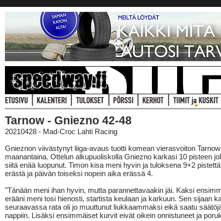
Tarnow - Gniezno 42-48
20210428 - Mad-Croc Lahti Racing
Gnieznon viivästynyt liiga-avaus tuotti komean vierasvoiton Tarnow
maanantaina. Ottelun alkupuoliskolla Gniezno karkasi 10 pisteen jo
siitä enää luopunut. Timon kisa meni hyvin ja tuloksena 9+2 pistettä
erästä ja päivän toiseksi nopein aika erässä 4.
"Tänään meni ihan hyvin, mutta parannettavaakin jäi. Kaksi ensim
erääni meni tosi hienosti, startista keulaan ja karkuun. Sen sijaan 
seuraavassa rata oli jo muuttunut liukkaammaksi eikä saatu säätöj
nappiin. Lisäksi ensimmäiset kurvit eivät oikein onnistuneet ja poru