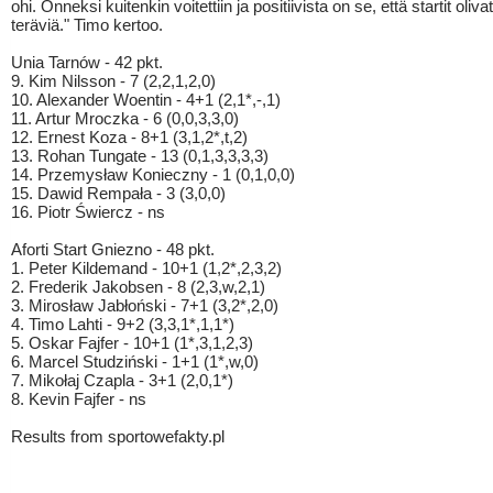
ohi. Onneksi kuitenkin voitettiin ja positiivista on se, että startit oliva
teräviä." Timo kertoo.
Unia Tarnów - 42 pkt.
9. Kim Nilsson - 7 (2,2,1,2,0)
10. Alexander Woentin - 4+1 (2,1*,-,1)
11. Artur Mroczka - 6 (0,0,3,3,0)
12. Ernest Koza - 8+1 (3,1,2*,t,2)
13. Rohan Tungate - 13 (0,1,3,3,3,3)
14. Przemysław Konieczny - 1 (0,1,0,0)
15. Dawid Rempała - 3 (3,0,0)
16. Piotr Świercz - ns
Aforti Start Gniezno - 48 pkt.
1. Peter Kildemand - 10+1 (1,2*,2,3,2)
2. Frederik Jakobsen - 8 (2,3,w,2,1)
3. Mirosław Jabłoński - 7+1 (3,2*,2,0)
4. Timo Lahti - 9+2 (3,3,1*,1,1*)
5. Oskar Fajfer - 10+1 (1*,3,1,2,3)
6. Marcel Studziński - 1+1 (1*,w,0)
7. Mikołaj Czapla - 3+1 (2,0,1*)
8. Kevin Fajfer - ns
Results from sportowefakty.pl