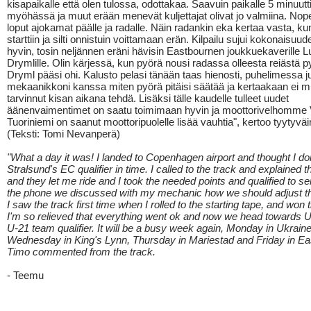
kisapaikalle että olen tulossa, odottakaa. Saavuin paikalle 5 minuutt
myöhässä ja muut erään menevät kuljettajat olivat jo valmiina. Nop
loput ajokamat päälle ja radalle. Näin radankin eka kertaa vasta, kun
starttiin ja silti onnistuin voittamaan erän. Kilpailu sujui kokonaisuu
hyvin, tosin neljännen eräni hävisin Eastbournen joukkuekaverille 
Drymlille. Olin kärjessä, kun pyörä nousi radassa olleesta reiästä p
Dryml pääsi ohi. Kalusto pelasi tänään taas hienosti, puhelimessa jut
mekaanikkoni kanssa miten pyörä pitäisi säätää ja kertaakaan ei 
tarvinnut kisan aikana tehdä. Lisäksi tälle kaudelle tulleet uudet
äänenvaimentimet on saatu toimimaan hyvin ja moottorivelhomme 
Tuoriniemi on saanut moottoripuolelle lisää vauhtia", kertoo tyytyvä
(Teksti: Tomi Nevanperä)
"What a day it was! I landed to Copenhagen airport and thought I don
Stralsund's EC qualifier in time. I called to the track and explained t
and they let me ride and I took the needed points and qualified to sem
the phone we discussed with my mechanic how we should adjust t
I saw the track first time when I rolled to the starting tape, and won 
I'm so relieved that everything went ok and now we head towards 
U-21 team qualifier. It will be a busy week again, Monday in Ukraine
Wednesday in King's Lynn, Thursday in Mariestad and Friday in Ea
Timo commented from the track.
- Teemu