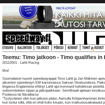
Teemu: Timo jatkoon - Timo qualifies in 
20110501 - Lahti Racing
Moi!
Suomalaiset nuoret speedwayajajat Timo Lahti ja Jari Mäkinen ajoiv
aikuisten speedwayn EM-karsinnassa Saksan Stralsundissa. Paika
tingassa Englannista ehtinyt Lahti ajoi komeasti kahdeksan pistettä ja
seitsemänteen sijaan ja jatkopaikkaan. Semifinaali ajetaan kesäku
Puolassa tai Itävallassa
"Tyytyväinen olen kun jatkoon pääsi. Aamulla Kööpenhaminan lento
kun tuntui siltä, että en ehdi koko kisaan, kun matkustusaikataulut pe