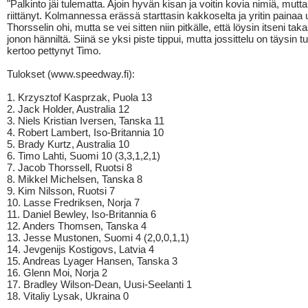
"Palkinto jäi tulematta. Ajoin hyvän kisan ja voitin kovia nimiä, mutt
riittänyt. Kolmannessa erässä starttasin kakkoselta ja yritin painaa 
Thorsselin ohi, mutta se vei sitten niin pitkälle, että löysin itseni tak
jonon hänniltä. Siinä se yksi piste tippui, mutta jossittelu on täysin t
kertoo pettynyt Timo.
Tulokset (www.speedway.fi):
1. Krzysztof Kasprzak, Puola 13
2. Jack Holder, Australia 12
3. Niels Kristian Iversen, Tanska 11
4. Robert Lambert, Iso-Britannia 10
5. Brady Kurtz, Australia 10
6. Timo Lahti, Suomi 10 (3,3,1,2,1)
7. Jacob Thorssell, Ruotsi 8
8. Mikkel Michelsen, Tanska 8
9. Kim Nilsson, Ruotsi 7
10. Lasse Fredriksen, Norja 7
11. Daniel Bewley, Iso-Britannia 6
12. Anders Thomsen, Tanska 4
13. Jesse Mustonen, Suomi 4 (2,0,0,1,1)
14. Jevgenijs Kostigovs, Latvia 4
15. Andreas Lyager Hansen, Tanska 3
16. Glenn Moi, Norja 2
17. Bradley Wilson-Dean, Uusi-Seelanti 1
18. Vitaliy Lysak, Ukraina 0