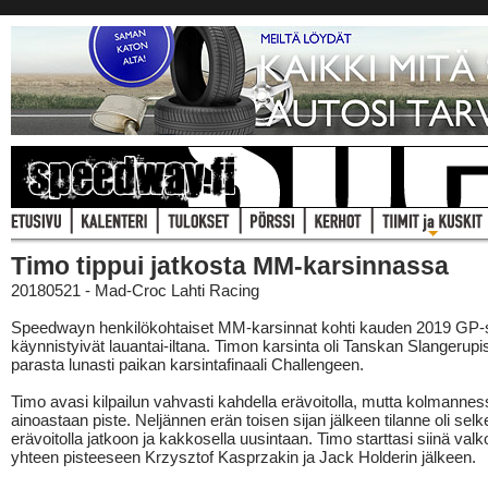
Timo tippui jatkosta MM-karsinnassa
20180521 - Mad-Croc Lahti Racing
Speedwayn henkilökohtaiset MM-karsinnat kohti kauden 2019 GP-
käynnistyivät lauantai-iltana. Timon karsinta oli Tanskan Slangerupi
parasta lunasti paikan karsintafinaali Challengeen.
Timo avasi kilpailun vahvasti kahdella erävoitolla, mutta kolmanness
ainoastaan piste. Neljännen erän toisen sijan jälkeen tilanne oli selk
erävoitolla jatkoon ja kakkosella uusintaan. Timo starttasi siinä valkoi
yhteen pisteeseen Krzysztof Kasprzakin ja Jack Holderin jälkeen.