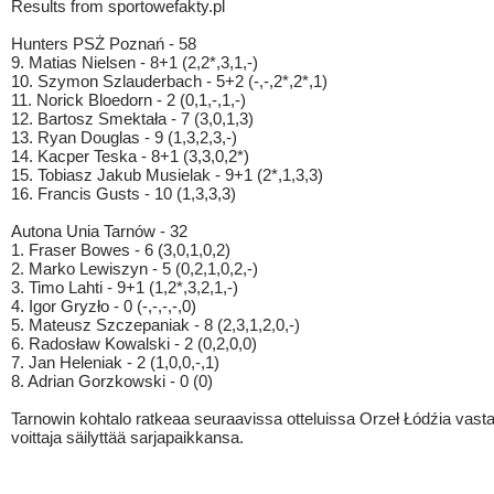
Results from sportowefakty.pl
Hunters PSŻ Poznań - 58
9. Matias Nielsen - 8+1 (2,2*,3,1,-)
10. Szymon Szlauderbach - 5+2 (-,-,2*,2*,1)
11. Norick Bloedorn - 2 (0,1,-,1,-)
12. Bartosz Smektała - 7 (3,0,1,3)
13. Ryan Douglas - 9 (1,3,2,3,-)
14. Kacper Teska - 8+1 (3,3,0,2*)
15. Tobiasz Jakub Musielak - 9+1 (2*,1,3,3)
16. Francis Gusts - 10 (1,3,3,3)
Autona Unia Tarnów - 32
1. Fraser Bowes - 6 (3,0,1,0,2)
2. Marko Lewiszyn - 5 (0,2,1,0,2,-)
3. Timo Lahti - 9+1 (1,2*,3,2,1,-)
4. Igor Gryzło - 0 (-,-,-,-,0)
5. Mateusz Szczepaniak - 8 (2,3,1,2,0,-)
6. Radosław Kowalski - 2 (0,2,0,0)
7. Jan Heleniak - 2 (1,0,0,-,1)
8. Adrian Gorzkowski - 0 (0)
Tarnowin kohtalo ratkeaa seuraavissa otteluissa Orzeł Łódźia vasta
voittaja säilyttää sarjapaikkansa.