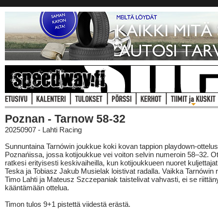
Poznan - Tarnow 58-32
20250907 - Lahti Racing
Sunnuntaina Tarnówin joukkue koki kovan tappion playdown-ottelu
Poznańissa, jossa kotijoukkue vei voiton selvin numeroin 58–32. Ot
ratkesi erityisesti keskivaiheilla, kun kotijoukkueen nuoret kuljettaj
Teska ja Tobiasz Jakub Musielak loistivat radalla. Vaikka Tarnówin 
Timo Lahti ja Mateusz Szczepaniak taistelivat vahvasti, ei se riittän
kääntämään ottelua.
Timon tulos 9+1 pistettä viidestä erästä.