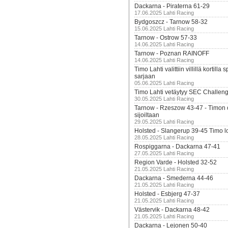
Dackarna - Piraterna 61-29
17.06.2025 Lahti Racing
Bydgoszcz - Tarnow 58-32
15.06.2025 Lahti Racing
Tarnow - Ostrow 57-33
14.06.2025 Lahti Racing
Tarnow - Poznan RAINOFF
14.06.2025 Lahti Racing
Timo Lahti valittiin villillä kortil
sarjaan
05.06.2025 Lahti Racing
Timo Lahti vetäytyy SEC Challen
30.05.2025 Lahti Racing
Tarnow - Rzeszow 43-47 - Timon 
sijoiltaan
29.05.2025 Lahti Racing
Holsted - Slangerup 39-45 Timo l
28.05.2025 Lahti Racing
Rospiggarna - Dackarna 47-41
27.05.2025 Lahti Racing
Region Varde - Holsted 32-52
21.05.2025 Lahti Racing
Dackarna - Smederna 44-46
21.05.2025 Lahti Racing
Holsted - Esbjerg 47-37
21.05.2025 Lahti Racing
Västervik - Dackarna 48-42
21.05.2025 Lahti Racing
Dackarna - Lejonen 50-40