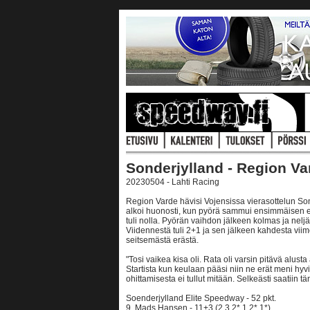
Sonderjylland - Region Va
20230504 - Lahti Racing
Region Varde hävisi Vojensissa vierasottelun Sond
alkoi huonosti, kun pyörä sammui ensimmäisen er
tuli nolla. Pyörän vaihdon jälkeen kolmas ja neljäs
Viidennestä tuli 2+1 ja sen jälkeen kahdesta viime
seitsemästä erästä.
"Tosi vaikea kisa oli. Rata oli varsin pitävä alusta 
Startista kun keulaan pääsi niin ne erät meni hyv
ohittamisesta ei tullut mitään. Selkeästi saatiin 
Soenderjylland Elite Speedway - 52 pkt.
9. Mads Hansen - 11+3 (2,3,2*,1,2*,1*)