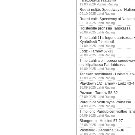
Fanituotteita saatavilla
19.03.2026 Vuolas Racing
Ruotsi neljäs Speedway of Nation
04.10.2025 Lahti Racing
Ruotsi voitti Speedway of Nation
02.10.2025 Lahti Racing
Holstedille pronssia Tanskassa
26.09.2025 Lahti Racing
Timo Lahti 11:s legendaarisessa 
Kypärässä Tshekissä
21.09.2025 Lahti Racing
Lodz - Tarnow 57-33
20.09.2025 Lahti Racing
Timo Lahti ajoi hopeaa speedway
osakilpailussa Pardubicessa
19.09.2025 Lahti Racing
Tanskan semifinaali - Holsted jatk
17.09.2025 Lahti Racing
Playdown 1/2 Tarnow - Lodz 43-4
15.09.2025 Lahti Racing
Poznan - Tarnow 58-32
07.09.2025 Lahti Racing
Pardubice voitti myös Prahassa
04.09.2025 Lahti Racing
Timo johti Pardubicen voittoo Tshe
04.09.2025 Lahti Racing
Slangerup - Holsted 57-27
27.08.2025 Lahti Racing
Västervik - Dackarna 54-36
26.08.2025 Lahti Racing