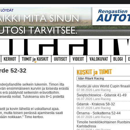
rde 52-32
erjyllandille selkein lukemin. Timon ilta
Ruotsi jäi ulos World Cupin finaal
än ensimmäiseen kurviin ja toisesta erästä
07.08.2026 Lahti Racing
 erä päätyivät selkeisiin erävoittoihin.
Świętochłowice - Gdansk 41-49
isestä nollat. Tuloksena siis 8+1 pistettä
06.07.2026 Lahti Racing
Gdansk - Krakova 58-32
06.07.2026 Lahti Racing
asti ja kovin lähellä ei uskaltanut ajaa.
in, mutta toisen perässä ajamisesta saati
Örnarna - Solkatterna 52-44
tänään nokkaan." Timo kertoo.
06.07.2026 Lahti Racing
Timolle henkilökohtainen Ruotsi
Karlstadissa