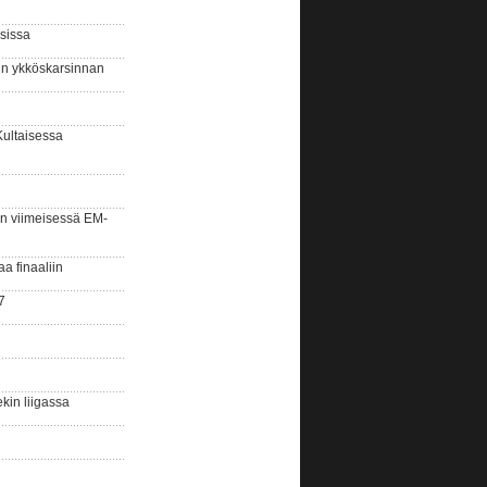
sissa
sin ykköskarsinnan
Kultaisessa
n viimeisessä EM-
aa finaaliin
7
kin liigassa