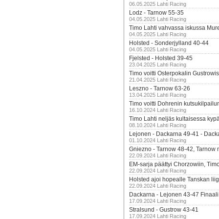
06.05.2025 Lahti Racing
Lodz - Tarnow 55-35
04.05.2025 Lahti Racing
Timo Lahti vahvassa iskussa Mur
04.05.2025 Lahti Racing
Holsted - Sonderjylland 40-44
04.05.2025 Lahti Racing
Fjelsted - Holsted 39-45
23.04.2025 Lahti Racing
Timo voitti Osterpokalin Gustrowi
21.04.2025 Lahti Racing
Leszno - Tarnow 63-26
13.04.2025 Lahti Racing
Timo voitti Dohrenin kutsukilpailu
16.10.2024 Lahti Racing
Timo Lahti neljäs kultaisessa kyp
08.10.2024 Lahti Racing
Lejonen - Dackarna 49-41 - Dack
01.10.2024 Lahti Racing
Gniezno - Tarnow 48-42, Tarnow 
22.09.2024 Lahti Racing
EM-sarja päättyi Chorzowiin, Tim
22.09.2024 Lahti Racing
Holsted ajoi hopealle Tanskan lii
22.09.2024 Lahti Racing
Dackarna - Lejonen 43-47 Finaali
17.09.2024 Lahti Racing
Stralsund - Gustrow 43-41
17.09.2024 Lahti Racing