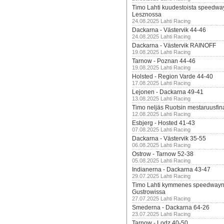
Timo Lahti kuudestoista speedwa
Lesznossa
24.08.2025 Lahti Racing
Dackarna - Västervik 44-46
24.08.2025 Lahti Racing
Dackarna - Västervik RAINOFF
19.08.2025 Lahti Racing
Tarnow - Poznan 44-46
19.08.2025 Lahti Racing
Holsted - Region Varde 44-40
17.08.2025 Lahti Racing
Lejonen - Dackarna 49-41
13.08.2025 Lahti Racing
Timo neljäs Ruotsin mestaruusfin
12.08.2025 Lahti Racing
Esbjerg - Hosted 41-43
07.08.2025 Lahti Racing
Dackarna - Västervik 35-55
06.08.2025 Lahti Racing
Ostrow - Tarnow 52-38
05.08.2025 Lahti Racing
Indianerna - Dackarna 43-47
29.07.2025 Lahti Racing
Timo Lahti kymmenes speedwayn 
Gustrowissa
27.07.2025 Lahti Racing
Smederna - Dackarna 64-26
23.07.2025 Lahti Racing
Tarnow - Lodz 40-50