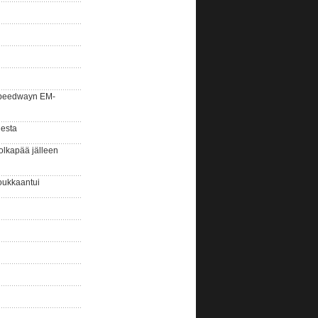
la speedwayn EM-
gesta
olkapää jälleen
oukkaantui