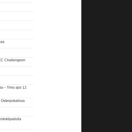
ssa
SEC Challengeen
la – Timo ajoi 12
 Osterpokalissa
stokilpailulla