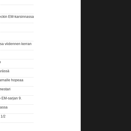
eckin EM-karsinnassa
ssa viidennen kerran
n
ärässä
arnalle hopeaa
mestari
o EM-sarjan 9.
gassa
 1/2