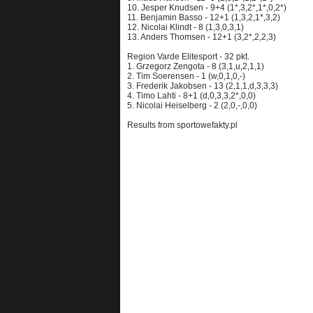
10. Jesper Knudsen - 9+4 (1*,3,2*,1*,0,2*)
11. Benjamin Basso - 12+1 (1,3,2,1*,3,2)
12. Nicolai Klindt - 8 (1,3,0,3,1)
13. Anders Thomsen - 12+1 (3,2*,2,2,3)
Region Varde Elitesport - 32 pkt.
1. Grzegorz Zengota - 8 (3,1,u,2,1,1)
2. Tim Soerensen - 1 (w,0,1,0,-)
3. Frederik Jakobsen - 13 (2,1,1,d,3,3,3)
4. Timo Lahti - 8+1 (d,0,3,3,2*,0,0)
5. Nicolai Heiselberg - 2 (2,0,-,0,0)
Results from sportowefakty.pl