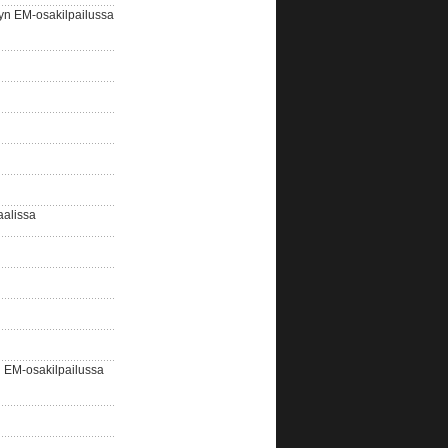
yn EM-osakilpailussa
aalissa
EM-osakilpailussa