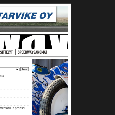
ista
nmestaruus pronssi