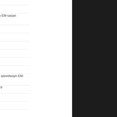
n EM-sarjan
lle speedwayn EM-
FF