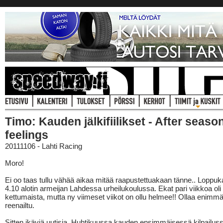
Timo: Kauden jälkifiilikset - After seaso
feelings
20111106 - Lahti Racing
Moro!
Ei oo taas tullu vähää aikaa mitää raapustettuakaan tänne.. Loppu
4.10 alotin armeijan Lahdessa urheilukoulussa. Ekat pari viikkoa oli
kettumaista, mutta ny viimeset viikot on ollu helmee!! Ollaa enim
reenailtu.
Sitten ikäviä uutisia. Huhtikuussa kauden ensimmäisessä kilpailus