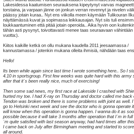
Lakesidessa kaatumisen seurauksena kipeytynyt varvas magneetti
torstaina, ja varpaan jänne on jonkun verran revennyt ja nivelen väli
päässy jotain kuraa.. Nyt ens viikolla meen käymään Tulikouran Ilka
näyttämässä kuvat ja sopimassa leikkausajan. Nyt siis tuli ensimm
loukkaantuminen että pitää jotain operoida.. Aika hyvin oon kuitenki
tähän asti pysynyt, toivottavasti menee taas seuraavaan vähintään 
vuotta:).
Kiitos kaikille ketkä on ollu mukana kaudella 2011 jeesaamassa /
kannustamassa / jotenkin mukana olleita ihmisiä, nähdään taas ens
Hello!
Its been while again since last time I wrote something here.. So I s
4.10 in sportsgroup. First few weeks was quite hard with this army s
after that it´s been really nice, much of exercising!
Then some sad news, my first race at Lakeside I crashed with Shie
hurted my toe. I had X-ray on Thursday and doctor called me back 
Tendon was broken and there is some problems with joint as well. 
go to Helsinki next week and see the doctor who is gonna operate it
will know when this operation is gonna happen. I wanna do it as so
possible because it will take 3 months after operation that I´m in full f
´m quite satisfied with last season anyway, had hard times after thi
I came back on July after Birmingham meeting and started to score 
all around.