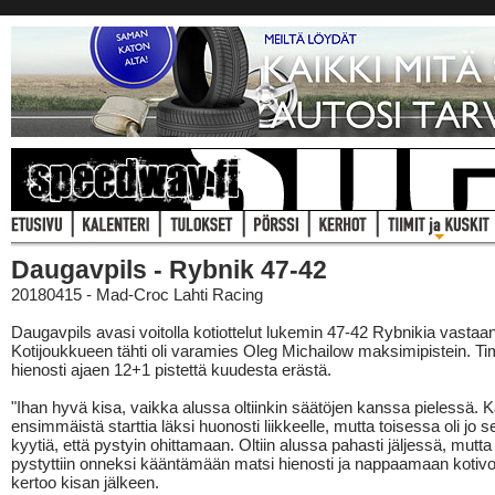
Daugavpils - Rybnik 47-42
20180415 - Mad-Croc Lahti Racing
Daugavpils avasi voitolla kotiottelut lukemin 47-42 Rybnikia vastaan
Kotijoukkueen tähti oli varamies Oleg Michailow maksimipistein. Ti
hienosti ajaen 12+1 pistettä kuudesta erästä.
"Ihan hyvä kisa, vaikka alussa oltiinkin säätöjen kanssa pielessä. 
ensimmäistä starttia läksi huonosti liikkeelle, mutta toisessa oli jo 
kyytiä, että pystyin ohittamaan. Oltiin alussa pahasti jäljessä, mutta 
pystyttiin onneksi kääntämään matsi hienosti ja nappaamaan kotivoi
kertoo kisan jälkeen.