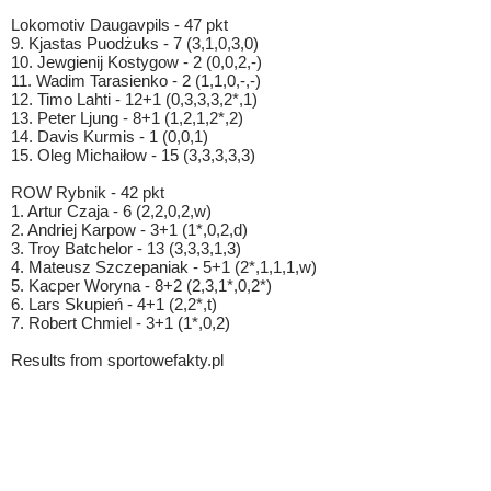
Lokomotiv Daugavpils - 47 pkt
9. Kjastas Puodżuks - 7 (3,1,0,3,0)
10. Jewgienij Kostygow - 2 (0,0,2,-)
11. Wadim Tarasienko - 2 (1,1,0,-,-)
12. Timo Lahti - 12+1 (0,3,3,3,2*,1)
13. Peter Ljung - 8+1 (1,2,1,2*,2)
14. Davis Kurmis - 1 (0,0,1)
15. Oleg Michaiłow - 15 (3,3,3,3,3)
ROW Rybnik - 42 pkt
1. Artur Czaja - 6 (2,2,0,2,w)
2. Andriej Karpow - 3+1 (1*,0,2,d)
3. Troy Batchelor - 13 (3,3,3,1,3)
4. Mateusz Szczepaniak - 5+1 (2*,1,1,1,w)
5. Kacper Woryna - 8+2 (2,3,1*,0,2*)
6. Lars Skupień - 4+1 (2,2*,t)
7. Robert Chmiel - 3+1 (1*,0,2)
Results from sportowefakty.pl