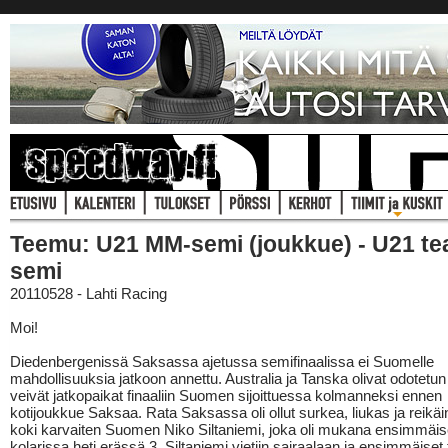
Teemu: U21 MM-semi (joukkue) - U21 t
semi
20110528 - Lahti Racing
Moi!
Diedenbergenissä Saksassa ajetussa semifinaalissa ei Suomelle
mahdollisuuksia jatkoon annettu. Australia ja Tanska olivat odotetun
veivät jatkopaikat finaaliin Suomen sijoittuessa kolmanneksi ennen
kotijoukkue Saksaa. Rata Saksassa oli ollut surkea, liukas ja reikä
koki karvaiten Suomen Niko Siltaniemi, joka oli mukana ensimmäis
kolarissa heti erässä 3. Siltaniemi vietiin sairaalaan ja ensimmäiset 