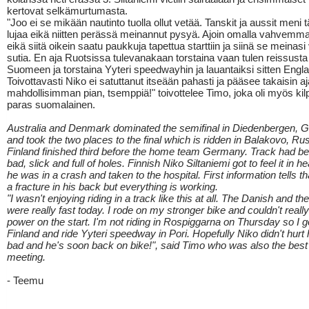
kertovat selkämurtumasta.
"Joo ei se mikään nautinto tuolla ollut vetää. Tanskit ja aussit meni 
lujaa eikä niitten perässä meinannut pysyä. Ajoin omalla vahvemmal
eikä siitä oikein saatu paukkuja tapettua starttiin ja siinä se meinas
sutia. En aja Ruotsissa tulevanakaan torstaina vaan tulen reissust
Suomeen ja torstaina Yyteri speedwayhin ja lauantaiksi sitten Englan
Toivottavasti Niko ei satuttanut itseään pahasti ja pääsee takaisin 
mahdollisimman pian, tsemppiä!" toivottelee Timo, joka oli myös kil
paras suomalainen.
Australia and Denmark dominated the semifinal in Diedenbergen,
and took the two places to the final which is ridden in Balakovo, Rus
Finland finished third before the home team Germany. Track had be
bad, slick and full of holes. Finnish Niko Siltaniemi got to feel it in 
he was in a crash and taken to the hospital. First information tells th
a fracture in his back but everything is working.
"I wasn't enjoying riding in a track like this at all. The Danish and t
were really fast today. I rode on my stronger bike and couldn't really 
power on the start. I'm not riding in Rospiggarna on Thursday so I g
Finland and ride Yyteri speedway in Pori. Hopefully Niko didn't hurt 
bad and he's soon back on bike!", said Timo who was also the best 
meeting.
- Teemu