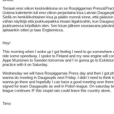
Tosiaan ensi viikon keskiviikkona on se Rospiggarnan Press&Pract
Uutena kalenteriin tuli ensi viikon perjantaina kisa Latvian Daugavpi
Siellä on henkilökohtainen kisa ja päätin mennä sinne, että pääsis
vähän näyttöjä että joukkuepaikka irtoaisi liigakisoihin, kun Daugavp
joukkueessa kirjoillakin olen. Sen kisan jälkeen seuraavana päivän
ajetaankin sitten jo taas Englannissa.
Hey!
This morning when I woke up I got feeling I need to go somewhere 
ride some speedway. I spoke to Finland and my new engine will co
Appe Mustonen to Sweden tomorrow and I´m gonna go to Eskilstu
practice with it on Saturday.
Wednesday we will have Rospiggarnas Press day and then I got phon
wanna do meeting in Daugavpils next Friday. I didn´t need to think tw
wanna go there and hopefully I can have a good meeting over there
signed for team Daugavpils as well in Polish league. On saturday br
league continues IF this stupid rain could leave this country alone.
Timo