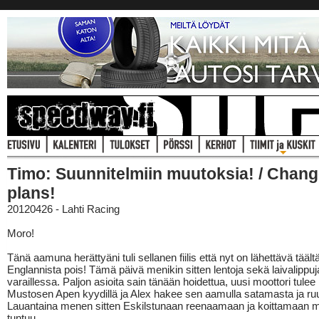
Timo: Suunnitelmiin muutoksia! / Chang
plans!
20120426 - Lahti Racing
Moro!
Tänä aamuna herättyäni tuli sellanen fiilis että nyt on lähettävä täält
Englannista pois! Tämä päivä menikin sitten lentoja sekä laivalippuj
varaillessa. Paljon asioita sain tänään hoidettua, uusi moottori tulee
Mustosen Apen kyydillä ja Alex hakee sen aamulla satamasta ja ruu
Lauantaina menen sitten Eskilstunaan reenaamaan ja koittamaan mi
tuntuu.